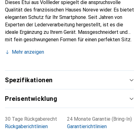
Dieses Etui aus Vollleder spiegelt die anspruchsvolle
Qualität des französischen Hauses Noreve wider. Es bietet
eleganten Schutz für Ihr Smartphone. Seit Jahren von
Experten der Lederverarbeitung hergestellt, ist es die
ideale Ergänzung zu Ihrem Gerät. Massgeschneidert und
mit fein geschwungenen Formen für einen perfekten Sitz.
Ein elegantes Accessoire und das ideale Gewand für Ihr
Mehr anzeigen
Smartphone. Die Marke Noreve ist international für ihre
hochwertigen Produkte bekannt und stets eine gute Wahl
für den anspruchsvollen Kunden.
Spezifikationen
Preisentwicklung
30 Tage Rückgaberecht
24 Monate Garantie (Bring-In)
Rückgaberichtlinien
Garantierichtlinien