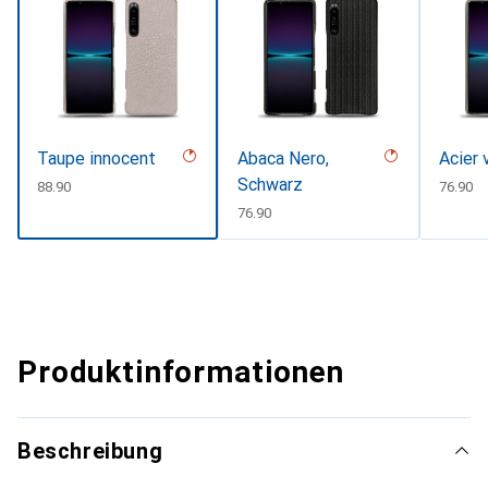
Taupe innocent
Abaca Nero,
Acier 
Schwarz
CHF
88.90
CHF
76.90
CHF
76.90
Produktinformationen
Beschreibung