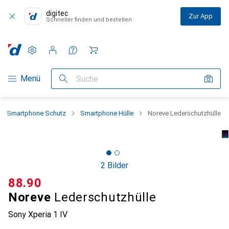
digitec
Zur App
Schneller finden und bestellen
Einstellungen
Kundenkonto
Vergleichslisten
Merklisten
Warenkorb
Navigation nach Kategorien
Menü
Suche
Smartphone Schutz
Smartphone Hülle
Noreve Lederschutzhülle
2 Bilder
CHF
88.90
Noreve
Lederschutzhülle
Sony Xperia 1 IV