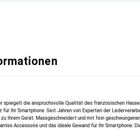
ormationen
er spiegelt die anspruchsvolle Qualität des französischen Hause
 für Ihr Smartphone. Seit Jahren von Experten der Lederverarbei
g zu Ihrem Gerät. Massgeschneidert und mit fein geschwungenen
gantes Accessoire und das ideale Gewand für Ihr Smartphone. D
hochwertigen Produkte bekannt und stets eine gute Wahl für den