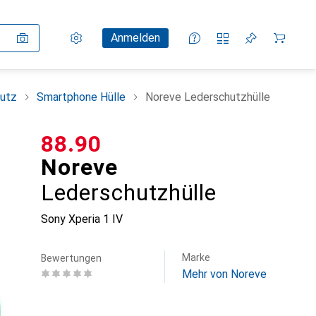
Einstellungen
Kundenkonto
Vergleichslisten
Merklisten
Warenkorb
Anmelden
utz
Smartphone Hülle
Noreve Lederschutzhülle
CHF
88.90
Noreve
Lederschutzhülle
Sony Xperia 1 IV
Marke
Bewertungen
Mehr von Noreve