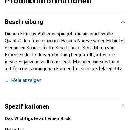
Produktinformationen
Beschreibung
Dieses Etui aus Vollleder spiegelt die anspruchsvolle
Qualität des französischen Hauses Noreve wider. Es bietet
eleganten Schutz für Ihr Smartphone. Seit Jahren von
Experten der Lederverarbeitung hergestellt, ist es die
ideale Ergänzung zu Ihrem Gerät. Massgeschneidert und
mit fein geschwungenen Formen für einen perfekten Sitz.
Ein elegantes Accessoire und das ideale Gewand für Ihr
Mehr anzeigen
Smartphone. Die Marke Noreve ist international für ihre
hochwertigen Produkte bekannt und stets eine gute Wahl
für den anspruchsvollen Kunden.
Spezifikationen
Das Wichtigste auf einen Blick
Hüllentyp