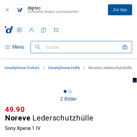
digitec
Zur App
Schneller finden und bestellen
Einstellungen
Kundenkonto
Vergleichslisten
Merklisten
Warenkorb
Navigation nach Kategorien
Menü
Suche
Smartphone Schutz
Smartphone Hülle
Noreve Lederschutzhülle
2 Bilder
CHF
49.90
Noreve
Lederschutzhülle
Sony Xperia 1 IV