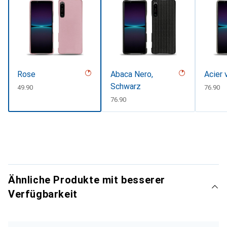
Rose
Abaca Nero,
Acier 
Schwarz
CHF
49.90
CHF
76.90
CHF
76.90
Ähnliche Produkte mit besserer
Verfügbarkeit