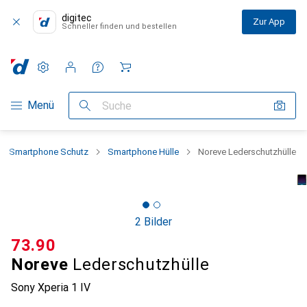
digitec
Zur App
Schneller finden und bestellen
Einstellungen
Kundenkonto
Vergleichslisten
Merklisten
Warenkorb
Navigation nach Kategorien
Menü
Suche
Smartphone Schutz
Smartphone Hülle
Noreve Lederschutzhülle
2 Bilder
CHF
73.90
Noreve
Lederschutzhülle
Sony Xperia 1 IV