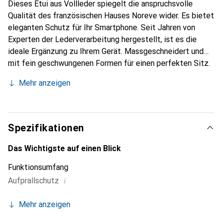
Dieses Etui aus Vollleder spiegelt die anspruchsvolle
Qualität des französischen Hauses Noreve wider. Es bietet
eleganten Schutz für Ihr Smartphone. Seit Jahren von
Experten der Lederverarbeitung hergestellt, ist es die
ideale Ergänzung zu Ihrem Gerät. Massgeschneidert und
mit fein geschwungenen Formen für einen perfekten Sitz.
Ein elegantes Accessoire und das ideale Gewand für Ihr
Mehr anzeigen
Smartphone. Die Marke Noreve ist international für ihre
hochwertigen Produkte bekannt und stets eine gute Wahl
für den anspruchsvollen Kunden.
Spezifikationen
Das Wichtigste auf einen Blick
Funktionsumfang
i
Aufprallschutz
Mehr anzeigen