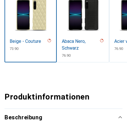
Beige - Couture
Abaca Nero,
Acier 
Schwarz
CHF
73.90
CHF
76.90
CHF
76.90
Produktinformationen
Beschreibung