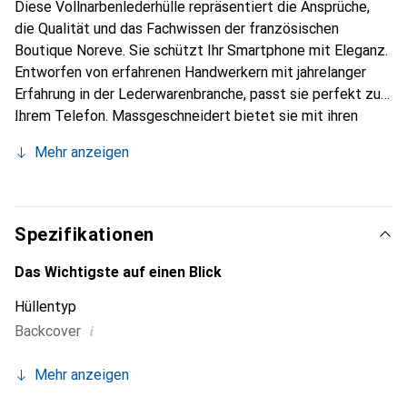
Diese Vollnarbenlederhülle repräsentiert die Ansprüche,
die Qualität und das Fachwissen der französischen
Boutique Noreve. Sie schützt Ihr Smartphone mit Eleganz.
Entworfen von erfahrenen Handwerkern mit jahrelanger
Erfahrung in der Lederwarenbranche, passt sie perfekt zu
Ihrem Telefon. Massgeschneidert bietet sie mit ihren
feinen Kurven eine echte zweite Haut. Sie wird zum
Mehr anzeigen
schicken und unverzichtbaren Accessoire für Ihr
Smartphone. Die Marke Noreve ist international für ihre
hochwertigen Produkte anerkannt und eine zuverlässige
Wahl für eine anspruchsvolle Kundschaft.
Spezifikationen
Das Wichtigste auf einen Blick
Hüllentyp
i
Backcover
Mehr anzeigen