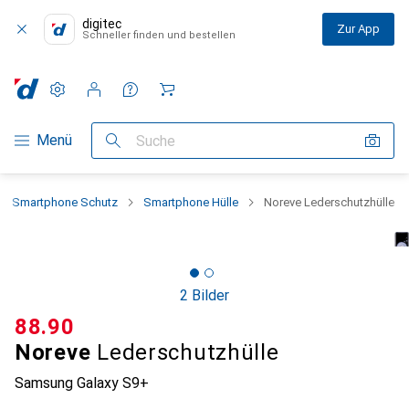
digitec
Zur App
Schneller finden und bestellen
Einstellungen
Kundenkonto
Vergleichslisten
Merklisten
Warenkorb
Navigation nach Kategorien
Menü
Suche
Smartphone Schutz
Smartphone Hülle
Noreve Lederschutzhülle
2 Bilder
CHF
88.90
Noreve
Lederschutzhülle
Samsung Galaxy S9+