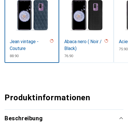
Jean vintage -
Abaca nero ( Noir /
Acie
Couture
Black)
CHF
75.90
CHF
88.90
CHF
76.90
Produktinformationen
Beschreibung