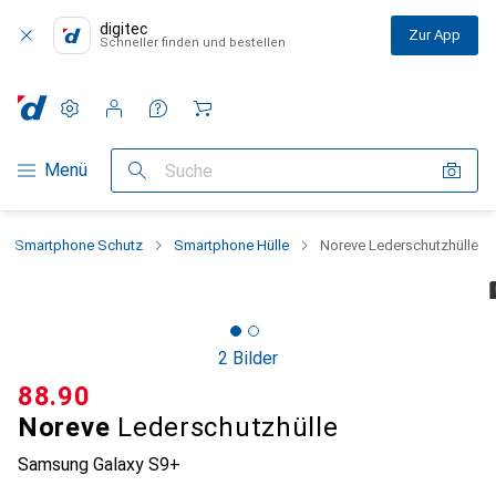
digitec
Zur App
Schneller finden und bestellen
Einstellungen
Kundenkonto
Vergleichslisten
Merklisten
Warenkorb
Navigation nach Kategorien
Menü
Suche
Smartphone Schutz
Smartphone Hülle
Noreve Lederschutzhülle
2 Bilder
CHF
88.90
Noreve
Lederschutzhülle
Samsung Galaxy S9+