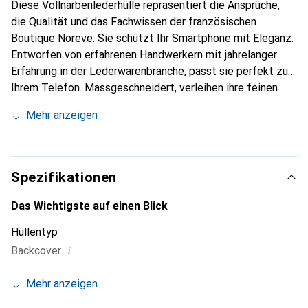
Diese Vollnarbenlederhülle repräsentiert die Ansprüche,
die Qualität und das Fachwissen der französischen
Boutique Noreve. Sie schützt Ihr Smartphone mit Eleganz.
Entworfen von erfahrenen Handwerkern mit jahrelanger
Erfahrung in der Lederwarenbranche, passt sie perfekt zu
Ihrem Telefon. Massgeschneidert, verleihen ihre feinen
Kurven ihr eine echte zweite Haut. Sie wird zum schicken
Mehr anzeigen
und unverzichtbaren Accessoire für Ihr Smartphone. Die
Marke Noreve ist international für ihre hochwertigen
Produkte anerkannt und eine zuverlässige Wahl für eine
anspruchsvolle Kundschaft.
Spezifikationen
Das Wichtigste auf einen Blick
Hüllentyp
i
Backcover
Mehr anzeigen