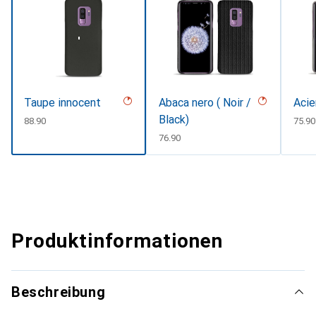
Taupe innocent
Abaca nero ( Noir /
Acie
Black)
CHF
88.90
CHF
75.90
CHF
76.90
Produktinformationen
Beschreibung