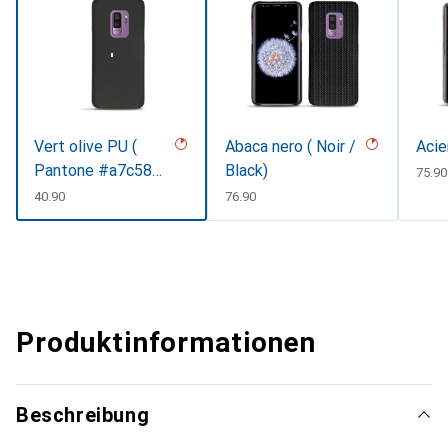
Vert olive PU (
Abaca nero ( Noir /
Acie
Pantone #a7c58e
Black)
CHF
75.90
)
CHF
40.90
CHF
76.90
Produktinformationen
Beschreibung