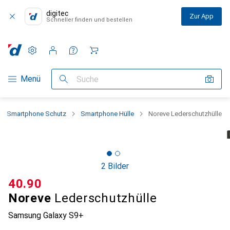
digitec
Zur App
Schneller finden und bestellen
Einstellungen
Kundenkonto
Vergleichslisten
Merklisten
Warenkorb
Navigation nach Kategorien
Menü
Suche
Smartphone Schutz
Smartphone Hülle
Noreve Lederschutzhülle
2 Bilder
CHF
40.90
Noreve
Lederschutzhülle
Samsung Galaxy S9+