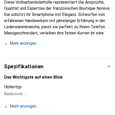
Diese Vollnarbenlederhülle repräsentiert die Ansprüche,
Qualität und Expertise der französischen Boutique Noreve.
Sie schützt Ihr Smartphone mit Eleganz. Entworfen von
erfahrenen Handwerkern mit jahrelanger Erfahrung in der
Lederwarenbranche, passt sie perfekt zu Ihrem Telefon.
Massgeschneidert, verleihen ihre feinen Kurven ihr eine
echte zweite Haut. Sie wird zum schicken und
Mehr anzeigen
unverzichtbaren Accessoire für Ihr Smartphone. Die Marke
Noreve ist international für ihre hochwertigen Produkte
anerkannt und eine zuverlässige Wahl für eine
anspruchsvolle Kundschaft.
Spezifikationen
Das Wichtigste auf einen Blick
Hüllentyp
i
Backcover
Mehr anzeigen