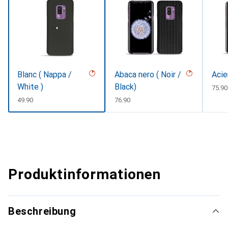
Blanc ( Nappa /
Abaca nero ( Noir /
Acie
White )
Black)
CHF
75.90
CHF
49.90
CHF
76.90
Produktinformationen
Beschreibung