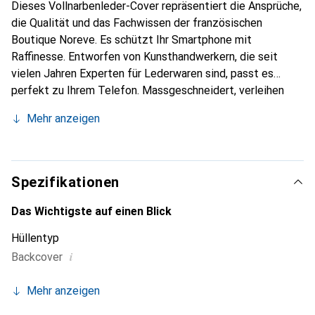
Dieses Vollnarbenleder-Cover repräsentiert die Ansprüche,
die Qualität und das Fachwissen der französischen
Boutique Noreve. Es schützt Ihr Smartphone mit
Raffinesse. Entworfen von Kunsthandwerkern, die seit
vielen Jahren Experten für Lederwaren sind, passt es
perfekt zu Ihrem Telefon. Massgeschneidert, verleihen
seine feinen Kurven ihm eine echte zweite Haut. Es wird
Mehr anzeigen
zum schicken und unverzichtbaren Accessoire für Ihr
Smartphone. International anerkannt für ihre hochwertigen
Produkte ist die Marke Noreve eine sichere Wahl für eine
anspruchsvolle Kundschaft.
Spezifikationen
Das Wichtigste auf einen Blick
Hüllentyp
i
Backcover
Mehr anzeigen