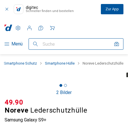
digitec
Zur App
Schneller finden und bestellen
Einstellungen
Kundenkonto
Vergleichslisten
Merklisten
Warenkorb
Navigation nach Kategorien
Menü
Suche
Smartphone Schutz
Smartphone Hülle
Noreve Lederschutzhülle
2 Bilder
CHF
49.90
Noreve
Lederschutzhülle
Samsung Galaxy S9+