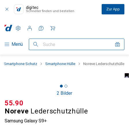
digitec
Zur App
Schneller finden und bestellen
Einstellungen
Kundenkonto
Vergleichslisten
Merklisten
Warenkorb
Navigation nach Kategorien
Menü
Suche
Smartphone Schutz
Smartphone Hülle
Noreve Lederschutzhülle
2 Bilder
CHF
55.90
Noreve
Lederschutzhülle
Samsung Galaxy S9+