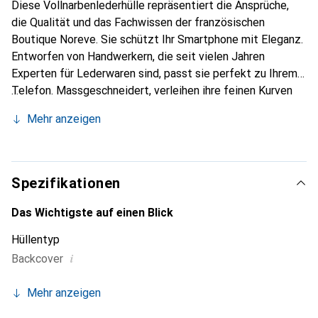
Diese Vollnarbenlederhülle repräsentiert die Ansprüche,
die Qualität und das Fachwissen der französischen
Boutique Noreve. Sie schützt Ihr Smartphone mit Eleganz.
Entworfen von Handwerkern, die seit vielen Jahren
Experten für Lederwaren sind, passt sie perfekt zu Ihrem
Telefon. Massgeschneidert, verleihen ihre feinen Kurven
ihr eine echte zweite Haut. Sie wird zum schicken und
Mehr anzeigen
unverzichtbaren Accessoire Ihres Smartphones.
International anerkannt für ihre hochwertigen Produkte ist
die Marke Noreve eine sichere Wahl für eine
anspruchsvolle Kundschaft.
Spezifikationen
Das Wichtigste auf einen Blick
Hüllentyp
i
Backcover
Mehr anzeigen