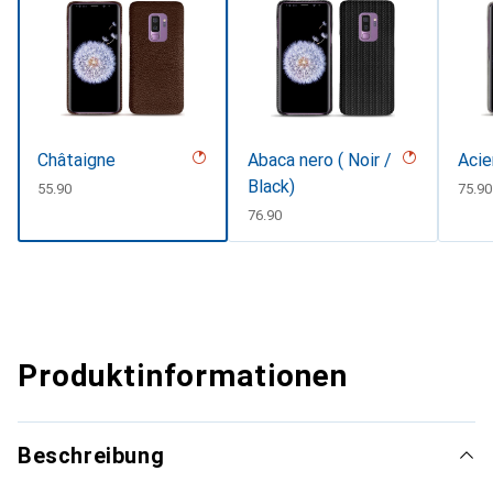
Châtaigne
Abaca nero ( Noir /
Acie
Black)
CHF
55.90
CHF
75.90
CHF
76.90
Produktinformationen
Beschreibung