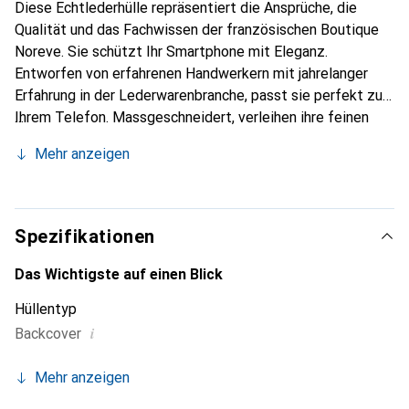
Diese Echtlederhülle repräsentiert die Ansprüche, die
Qualität und das Fachwissen der französischen Boutique
Noreve. Sie schützt Ihr Smartphone mit Eleganz.
Entworfen von erfahrenen Handwerkern mit jahrelanger
Erfahrung in der Lederwarenbranche, passt sie perfekt zu
Ihrem Telefon. Massgeschneidert, verleihen ihre feinen
Kurven ihr eine echte zweite Haut. Sie wird zum schicken
Mehr anzeigen
und unverzichtbaren Accessoire für Ihr Smartphone.
International anerkannt für ihre hochwertigen Produkte ist
die Marke Noreve eine zuverlässige Wahl für eine
anspruchsvolle Kundschaft.
Spezifikationen
Das Wichtigste auf einen Blick
Hüllentyp
i
Backcover
Mehr anzeigen