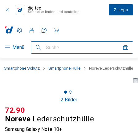
digitec
Zur App
Schneller finden und bestellen
Einstellungen
Kundenkonto
Vergleichslisten
Merklisten
Warenkorb
Navigation nach Kategorien
Menü
Suche
Smartphone Schutz
Smartphone Hülle
Noreve Lederschutzhülle
2 Bilder
CHF
72.90
Noreve
Lederschutzhülle
Samsung Galaxy Note 10+