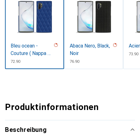
Bleu ocean -
Abaca Nero, Black,
Acier
Couture ( Nappa -
Noir
CHF
73.90
Pantone
CHF
72.90
CHF
76.90
#15458a)
Produktinformationen
Beschreibung