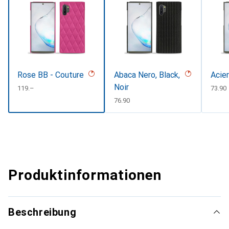
Rose BB - Couture
Abaca Nero, Black,
Acier
Noir
CHF
119.–
CHF
73.90
CHF
76.90
Produktinformationen
Beschreibung