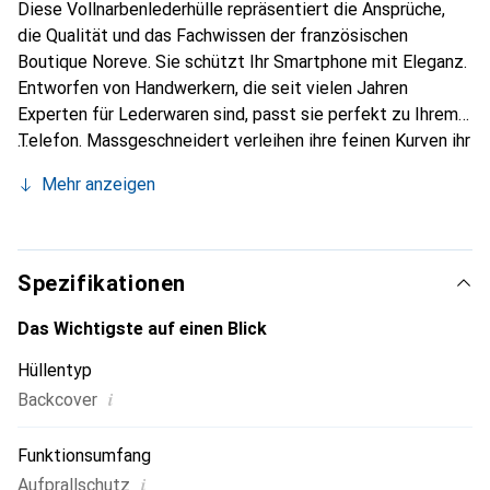
Diese Vollnarbenlederhülle repräsentiert die Ansprüche,
die Qualität und das Fachwissen der französischen
Boutique Noreve. Sie schützt Ihr Smartphone mit Eleganz.
Entworfen von Handwerkern, die seit vielen Jahren
Experten für Lederwaren sind, passt sie perfekt zu Ihrem
Telefon. Massgeschneidert verleihen ihre feinen Kurven ihr
eine echte zweite Haut. Sie wird zum schicken und
Mehr anzeigen
unverzichtbaren Accessoire für Ihr Smartphone.
International anerkannt für ihre hochwertigen Produkte ist
die Marke Noreve eine sichere Wahl für eine
anspruchsvolle Klientel.
Spezifikationen
Das Wichtigste auf einen Blick
Hüllentyp
i
Backcover
Funktionsumfang
i
Aufprallschutz