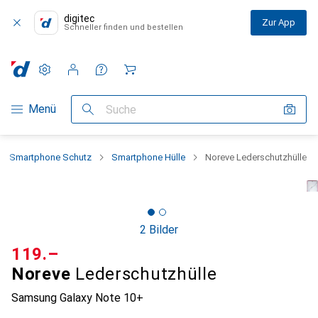
digitec
Zur App
Schneller finden und bestellen
Einstellungen
Kundenkonto
Vergleichslisten
Merklisten
Warenkorb
Navigation nach Kategorien
Menü
Suche
Smartphone Schutz
Smartphone Hülle
Noreve Lederschutzhülle
2 Bilder
CHF
119.–
Noreve
Lederschutzhülle
Samsung Galaxy Note 10+