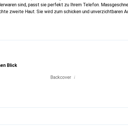
erwaren sind, passt sie perfekt zu Ihrem Telefon. Massgeschnei
echte zweite Haut. Sie wird zum schicken und unverzichtbaren Ac
al anerkannt für ihre hochwertigen Produkte ist die Marke Nore
Klientel.
en Blick
i
Backcover
g