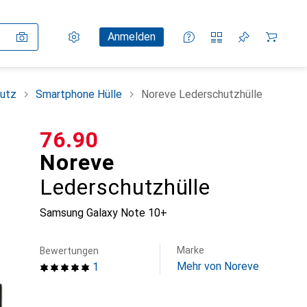
Einstellungen
Kundenkonto
Vergleichslisten
Merklisten
Warenkorb
Anmelden
utz
Smartphone Hülle
Noreve Lederschutzhülle
CHF
76.90
Noreve
Lederschutzhülle
Samsung Galaxy Note 10+
Marke
Bewertungen
Mehr von Noreve
1