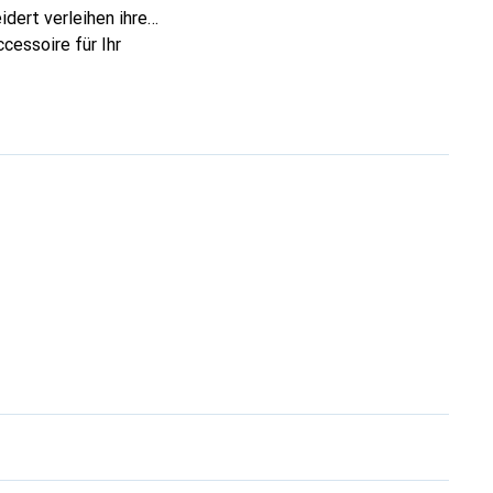
dert verleihen ihre
cessoire für Ihr
ve eine sichere Wahl