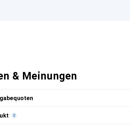
en & Meinungen
kgabequoten
ukt
0