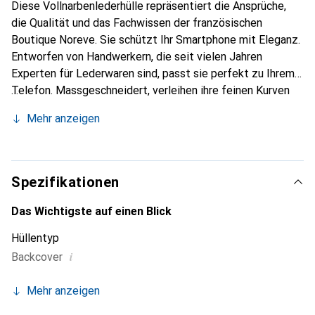
Diese Vollnarbenlederhülle repräsentiert die Ansprüche,
die Qualität und das Fachwissen der französischen
Boutique Noreve. Sie schützt Ihr Smartphone mit Eleganz.
Entworfen von Handwerkern, die seit vielen Jahren
Experten für Lederwaren sind, passt sie perfekt zu Ihrem
Telefon. Massgeschneidert, verleihen ihre feinen Kurven
ihr eine echte zweite Haut. Sie wird zum schicken und
Mehr anzeigen
unverzichtbaren Accessoire Ihres Smartphones.
International anerkannt für ihre hochwertigen Produkte ist
die Marke Noreve eine sichere Wahl für eine
anspruchsvolle Kundschaft.
Spezifikationen
Das Wichtigste auf einen Blick
Hüllentyp
i
Backcover
Mehr anzeigen