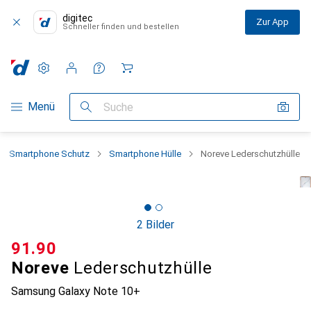
digitec
Zur App
Schneller finden und bestellen
Einstellungen
Kundenkonto
Vergleichslisten
Merklisten
Warenkorb
Navigation nach Kategorien
Menü
Suche
Smartphone Schutz
Smartphone Hülle
Noreve Lederschutzhülle
2 Bilder
CHF
91.90
Noreve
Lederschutzhülle
Samsung Galaxy Note 10+