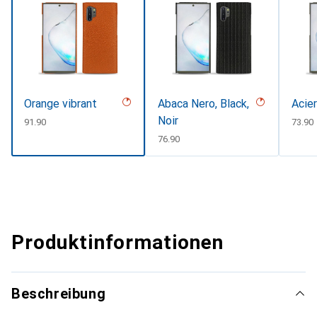
Orange vibrant
Abaca Nero, Black,
Acier
Noir
CHF
91.90
CHF
73.90
CHF
76.90
Produktinformationen
Beschreibung