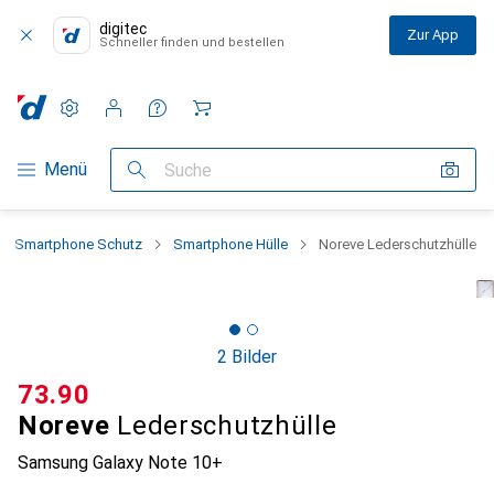
digitec
Zur App
Schneller finden und bestellen
Einstellungen
Kundenkonto
Vergleichslisten
Merklisten
Warenkorb
Navigation nach Kategorien
Menü
Suche
Smartphone Schutz
Smartphone Hülle
Noreve Lederschutzhülle
2 Bilder
CHF
73.90
Noreve
Lederschutzhülle
Samsung Galaxy Note 10+