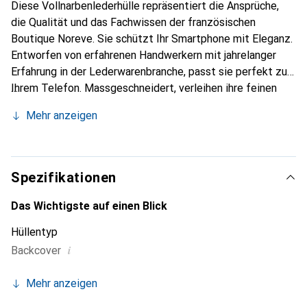
Diese Vollnarbenlederhülle repräsentiert die Ansprüche,
die Qualität und das Fachwissen der französischen
Boutique Noreve. Sie schützt Ihr Smartphone mit Eleganz.
Entworfen von erfahrenen Handwerkern mit jahrelanger
Erfahrung in der Lederwarenbranche, passt sie perfekt zu
Ihrem Telefon. Massgeschneidert, verleihen ihre feinen
Kurven ihr eine wahre zweite Haut. Sie wird zum schicken
Mehr anzeigen
und unverzichtbaren Accessoire für Ihr Smartphone.
International anerkannt für ihre hochwertigen Produkte ist
die Marke Noreve eine zuverlässige Wahl für eine
anspruchsvolle Kundschaft.
Spezifikationen
Das Wichtigste auf einen Blick
Hüllentyp
i
Backcover
Mehr anzeigen