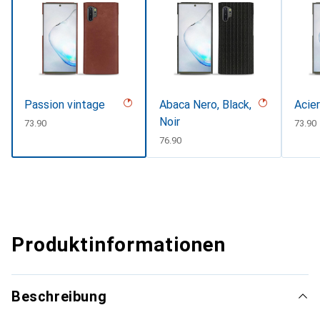
Passion vintage
Abaca Nero, Black,
Acier
Noir
CHF
73.90
CHF
73.90
CHF
76.90
Produktinformationen
Beschreibung