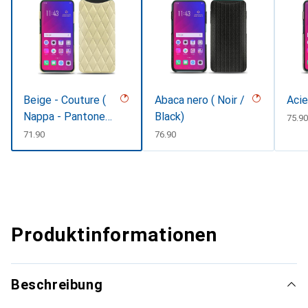
Beige - Couture (
Abaca nero ( Noir /
Acie
Nappa - Pantone
Black)
CHF
75.90
#ceb888 )
CHF
71.90
CHF
76.90
Produktinformationen
Beschreibung