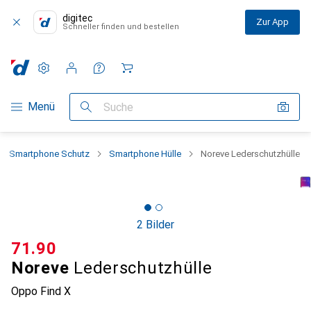
digitec
Zur App
Schneller finden und bestellen
Einstellungen
Kundenkonto
Vergleichslisten
Merklisten
Warenkorb
Navigation nach Kategorien
Menü
Suche
Smartphone Schutz
Smartphone Hülle
Noreve Lederschutzhülle
2 Bilder
CHF
71.90
Noreve
Lederschutzhülle
Oppo Find X