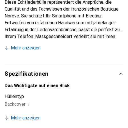
Diese Echtlederhülle repräsentiert die Ansprüche, die
Qualität und das Fachwissen der französischen Boutique
Noreve. Sie schützt Ihr Smartphone mit Eleganz.
Entworfen von erfahrenen Handwerkern mit jahrelanger
Erfahrung in der Lederwarenbranche, passt sie perfekt zu
Ihrem Telefon. Massgeschneidert verleiht sie mit ihren
feinen Kurven Ihrem Smartphone eine wahre zweite Haut.
Mehr anzeigen
Sie wird zum schicken und unverzichtbaren Accessoire. Die
Marke Noreve ist international für ihre hochwertigen
Produkte anerkannt und eine zuverlässige Wahl für eine
anspruchsvolle Klientel.
Spezifikationen
Das Wichtigste auf einen Blick
Hüllentyp
i
Backcover
Mehr anzeigen