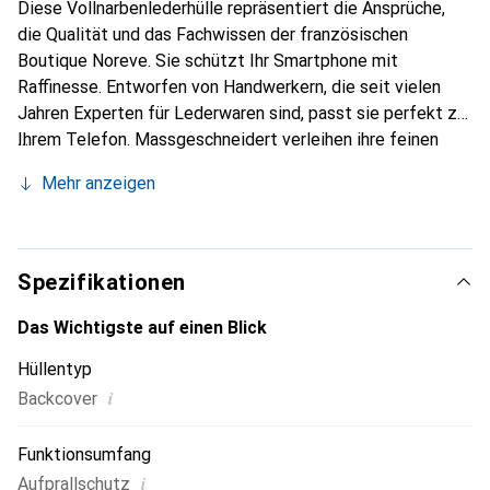
Diese Vollnarbenlederhülle repräsentiert die Ansprüche,
die Qualität und das Fachwissen der französischen
Boutique Noreve. Sie schützt Ihr Smartphone mit
Raffinesse. Entworfen von Handwerkern, die seit vielen
Jahren Experten für Lederwaren sind, passt sie perfekt zu
Ihrem Telefon. Massgeschneidert verleihen ihre feinen
Kurven ihr eine echte zweite Haut. Sie wird zum schicken
Mehr anzeigen
und unverzichtbaren Accessoire für Ihr Smartphone.
International anerkannt für ihre hochwertigen Produkte ist
die Marke Noreve eine sichere Wahl für eine
anspruchsvolle Kundschaft.
Spezifikationen
Das Wichtigste auf einen Blick
Hüllentyp
i
Backcover
Funktionsumfang
i
Aufprallschutz