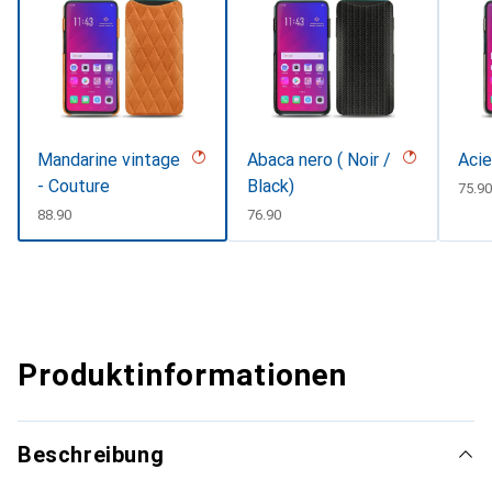
Mandarine vintage
Abaca nero ( Noir /
Acie
- Couture
Black)
CHF
75.90
CHF
88.90
CHF
76.90
Produktinformationen
Beschreibung