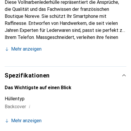
Diese Vollnarbenlederhülle repräsentiert die Ansprüche,
die Qualität und das Fachwissen der französischen
Boutique Noreve. Sie schützt Ihr Smartphone mit
Raffinesse. Entworfen von Handwerkern, die seit vielen
Jahren Experten für Lederwaren sind, passt sie perfekt zu
Ihrem Telefon. Massgeschneidert, verleihen ihre feinen
Kurven ihr eine echte zweite Haut. Sie wird zum schicken
Mehr anzeigen
und integralen Accessoire für Ihr Smartphone. International
anerkannt für ihre hochwertigen Produkte ist die Marke
Noreve eine sichere Wahl für eine anspruchsvolle
Kundschaft.
Spezifikationen
Das Wichtigste auf einen Blick
Hüllentyp
i
Backcover
Mehr anzeigen