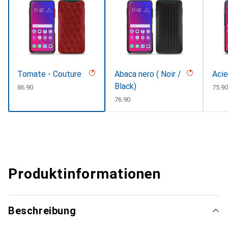
Tomate - Couture
Abaca nero ( Noir /
Acie
Black)
CHF
86.90
CHF
75.90
CHF
76.90
Produktinformationen
Beschreibung