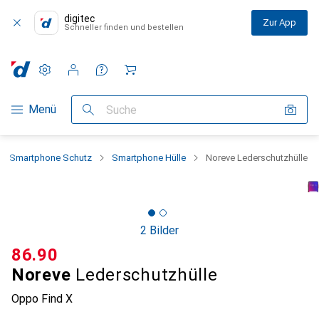
digitec
Zur App
Schneller finden und bestellen
Einstellungen
Kundenkonto
Vergleichslisten
Merklisten
Warenkorb
Navigation nach Kategorien
Menü
Suche
Smartphone Schutz
Smartphone Hülle
Noreve Lederschutzhülle
2 Bilder
CHF
86.90
Noreve
Lederschutzhülle
Oppo Find X