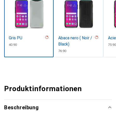
Gris PU
Abaca nero ( Noir /
Acie
Black)
CHF
40.90
CHF
75.90
CHF
76.90
Produktinformationen
Beschreibung