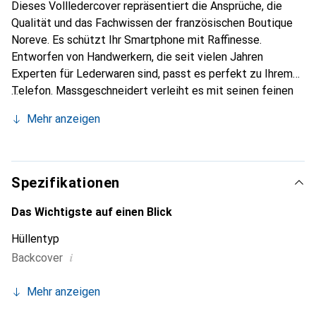
Dieses Vollledercover repräsentiert die Ansprüche, die
Qualität und das Fachwissen der französischen Boutique
Noreve. Es schützt Ihr Smartphone mit Raffinesse.
Entworfen von Handwerkern, die seit vielen Jahren
Experten für Lederwaren sind, passt es perfekt zu Ihrem
Telefon. Massgeschneidert verleiht es mit seinen feinen
Kurven Ihrem Gerät eine echte zweite Haut. Es wird zum
Mehr anzeigen
schicken und unverzichtbaren Accessoire für Ihr
Smartphone. International anerkannt für ihre hochwertigen
Produkte ist die Marke Noreve eine sichere Wahl für eine
anspruchsvolle Kundschaft.
Spezifikationen
Das Wichtigste auf einen Blick
Hüllentyp
i
Backcover
Mehr anzeigen