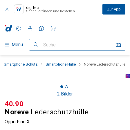
digitec
Zur App
Schneller finden und bestellen
Einstellungen
Kundenkonto
Vergleichslisten
Merklisten
Warenkorb
Navigation nach Kategorien
Menü
Suche
Smartphone Schutz
Smartphone Hülle
Noreve Lederschutzhülle
2 Bilder
CHF
40.90
Noreve
Lederschutzhülle
Oppo Find X