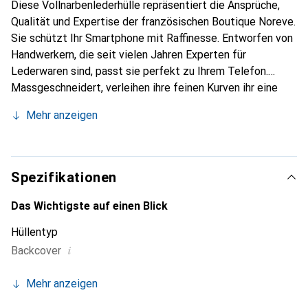
Diese Vollnarbenlederhülle repräsentiert die Ansprüche,
Qualität und Expertise der französischen Boutique Noreve.
Sie schützt Ihr Smartphone mit Raffinesse. Entworfen von
Handwerkern, die seit vielen Jahren Experten für
Lederwaren sind, passt sie perfekt zu Ihrem Telefon.
Massgeschneidert, verleihen ihre feinen Kurven ihr eine
echte zweite Haut. Sie wird zum schicken und
Mehr anzeigen
unverzichtbaren Accessoire für Ihr Smartphone.
International anerkannt für ihre hochwertigen Produkte ist
die Marke Noreve eine sichere Wahl für eine
anspruchsvolle Kundschaft.
Spezifikationen
Das Wichtigste auf einen Blick
Hüllentyp
i
Backcover
Mehr anzeigen