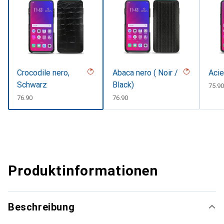
Crocodile nero,
Abaca nero ( Noir /
Acie
Schwarz
Black)
CHF
75.90
CHF
76.90
CHF
76.90
Produktinformationen
Beschreibung