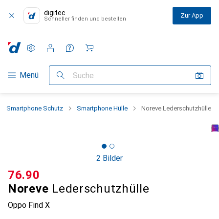
digitec
Zur App
Schneller finden und bestellen
Einstellungen
Kundenkonto
Vergleichslisten
Merklisten
Warenkorb
Navigation nach Kategorien
Menü
Suche
Smartphone Schutz
Smartphone Hülle
Noreve Lederschutzhülle
2 Bilder
CHF
76.90
Noreve
Lederschutzhülle
Oppo Find X