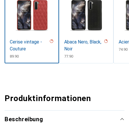
Cerise vintage -
Abaca Nero, Black,
Acie
Couture
Noir
CHF
74.90
CHF
89.90
CHF
77.90
Produktinformationen
Beschreibung