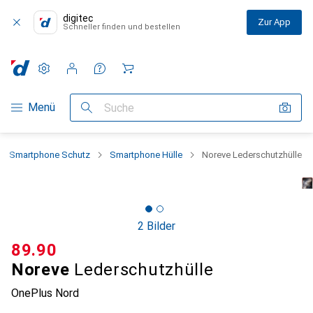
digitec
Zur App
Schneller finden und bestellen
Einstellungen
Kundenkonto
Vergleichslisten
Merklisten
Warenkorb
Navigation nach Kategorien
Menü
Suche
Smartphone Schutz
Smartphone Hülle
Noreve Lederschutzhülle
2 Bilder
CHF
89.90
Noreve
Lederschutzhülle
OnePlus Nord