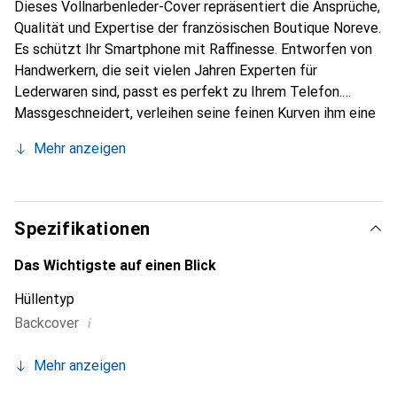
Dieses Vollnarbenleder-Cover repräsentiert die Ansprüche,
Qualität und Expertise der französischen Boutique Noreve.
Es schützt Ihr Smartphone mit Raffinesse. Entworfen von
Handwerkern, die seit vielen Jahren Experten für
Lederwaren sind, passt es perfekt zu Ihrem Telefon.
Massgeschneidert, verleihen seine feinen Kurven ihm eine
echte zweite Haut. Es wird zum schicken und
Mehr anzeigen
unverzichtbaren Accessoire Ihres Smartphones.
International anerkannt für ihre hochwertigen Produkte ist
die Marke Noreve eine sichere Wahl für eine
anspruchsvolle Klientel.
Spezifikationen
Das Wichtigste auf einen Blick
Hüllentyp
i
Backcover
Mehr anzeigen