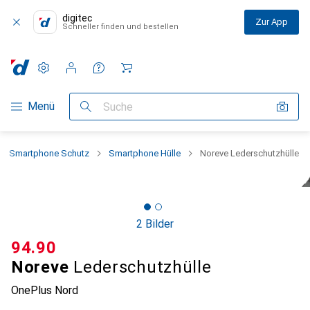
digitec
Zur App
Schneller finden und bestellen
Einstellungen
Kundenkonto
Vergleichslisten
Merklisten
Warenkorb
Navigation nach Kategorien
Menü
Suche
Smartphone Schutz
Smartphone Hülle
Noreve Lederschutzhülle
2 Bilder
CHF
94.90
Noreve
Lederschutzhülle
OnePlus Nord