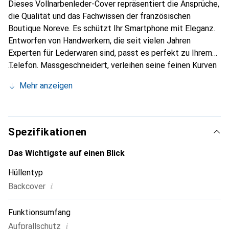
Dieses Vollnarbenleder-Cover repräsentiert die Ansprüche,
die Qualität und das Fachwissen der französischen
Boutique Noreve. Es schützt Ihr Smartphone mit Eleganz.
Entworfen von Handwerkern, die seit vielen Jahren
Experten für Lederwaren sind, passt es perfekt zu Ihrem
Telefon. Massgeschneidert, verleihen seine feinen Kurven
ihm eine echte zweite Haut. Es wird zum schicken und
Mehr anzeigen
unverzichtbaren Accessoire für Ihr Smartphone.
International anerkannt für ihre hochwertigen Produkte ist
die Marke Noreve eine sichere Wahl für eine
anspruchsvolle Kundschaft.
Spezifikationen
Das Wichtigste auf einen Blick
Hüllentyp
i
Backcover
Funktionsumfang
i
Aufprallschutz