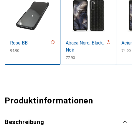
Rose BB
Abaca Nero, Black,
Acie
Noir
CHF
94.90
CHF
74.90
CHF
77.90
Produktinformationen
Beschreibung