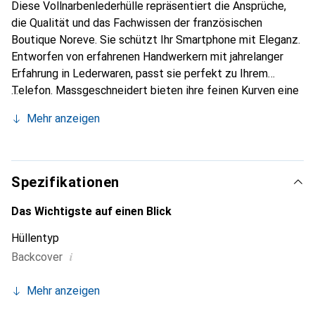
Diese Vollnarbenlederhülle repräsentiert die Ansprüche,
die Qualität und das Fachwissen der französischen
Boutique Noreve. Sie schützt Ihr Smartphone mit Eleganz.
Entworfen von erfahrenen Handwerkern mit jahrelanger
Erfahrung in Lederwaren, passt sie perfekt zu Ihrem
Telefon. Massgeschneidert bieten ihre feinen Kurven eine
echte zweite Haut. Sie wird zum schicken und
Mehr anzeigen
unverzichtbaren Accessoire für Ihr Smartphone.
International anerkannt für ihre hochwertigen Produkte ist
die Marke Noreve eine zuverlässige Wahl für eine
anspruchsvolle Kundschaft.
Spezifikationen
Das Wichtigste auf einen Blick
Hüllentyp
i
Backcover
Mehr anzeigen