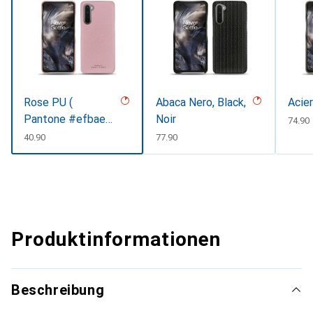
Rose PU (
Abaca Nero, Black,
Acie
Pantone #efbae1
Noir
CHF
74.90
)
CHF
40.90
CHF
77.90
Produktinformationen
Beschreibung