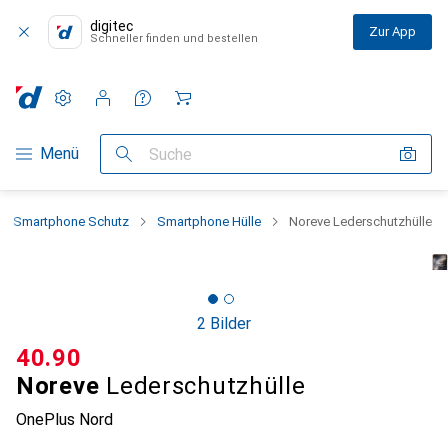
digitec
Zur App
Schneller finden und bestellen
Einstellungen
Kundenkonto
Vergleichslisten
Merklisten
Warenkorb
Navigation nach Kategorien
Menü
Suche
Smartphone Schutz
Smartphone Hülle
Noreve Lederschutzhülle
2 Bilder
CHF
40.90
Noreve
Lederschutzhülle
OnePlus Nord