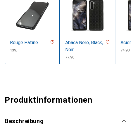
Rouge Patine
Abaca Nero, Black,
Acie
Noir
CHF
139.–
CHF
74.90
CHF
77.90
Produktinformationen
Beschreibung