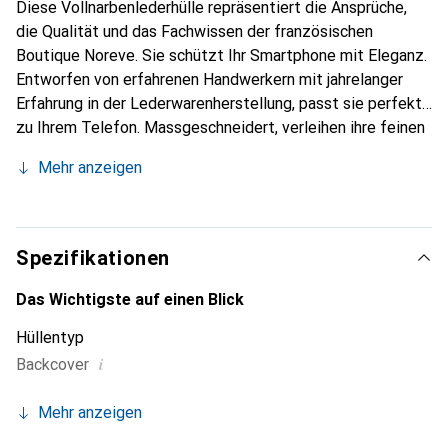
Diese Vollnarbenlederhülle repräsentiert die Ansprüche,
die Qualität und das Fachwissen der französischen
Boutique Noreve. Sie schützt Ihr Smartphone mit Eleganz.
Entworfen von erfahrenen Handwerkern mit jahrelanger
Erfahrung in der Lederwarenherstellung, passt sie perfekt
zu Ihrem Telefon. Massgeschneidert, verleihen ihre feinen
Kurven ihr ein echtes Gefühl von zweiter Haut. Sie wird
Mehr anzeigen
zum schicken und unverzichtbaren Accessoire für Ihr
Smartphone. Die Marke Noreve ist international für ihre
hochwertigen Produkte anerkannt und eine zuverlässige
Wahl für eine anspruchsvolle Kundschaft.
Spezifikationen
Das Wichtigste auf einen Blick
Hüllentyp
i
Backcover
Mehr anzeigen