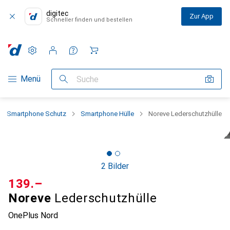
digitec
Zur App
Schneller finden und bestellen
Einstellungen
Kundenkonto
Vergleichslisten
Merklisten
Warenkorb
Navigation nach Kategorien
Menü
Suche
Smartphone Schutz
Smartphone Hülle
Noreve Lederschutzhülle
2 Bilder
CHF
139.–
Noreve
Lederschutzhülle
OnePlus Nord