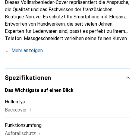
Dieses Vollnarbenleder-Cover repräsentiert die Ansprüche,
die Qualität und das Fachwissen der französischen
Boutique Noreve. Es schützt Ihr Smartphone mit Eleganz.
Entworfen von Handwerkern, die seit vielen Jahren
Experten für Lederwaren sind, passt es perfekt zu Ihrem
Telefon. Massgeschneidert verleihen seine feinen Kurven
ihm eine echte zweite Haut. Es wird zum schicken und
Mehr anzeigen
unverzichtbaren Accessoire für Ihr Smartphone.
International anerkannt für ihre hochwertigen Produkte ist
die Marke Noreve eine sichere Wahl für eine
anspruchsvolle Kundschaft.
Spezifikationen
Das Wichtigste auf einen Blick
Hüllentyp
i
Backcover
Funktionsumfang
i
Aufprallschutz