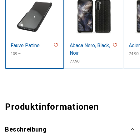
Fauve Patine
Abaca Nero, Black,
Acie
Noir
CHF
139.–
CHF
74.90
CHF
77.90
Produktinformationen
Beschreibung