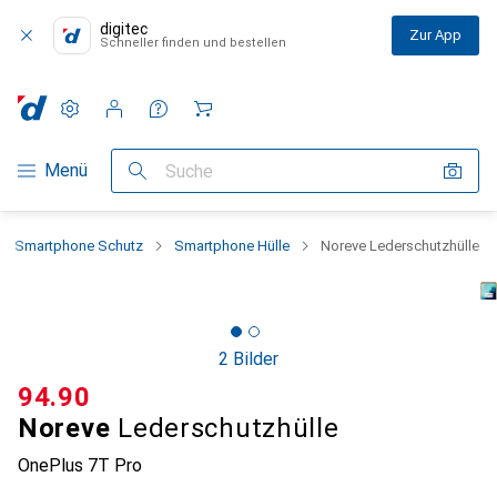
digitec
Zur App
Schneller finden und bestellen
Einstellungen
Kundenkonto
Vergleichslisten
Merklisten
Warenkorb
Navigation nach Kategorien
Menü
Suche
Smartphone Schutz
Smartphone Hülle
Noreve Lederschutzhülle
2 Bilder
CHF
94.90
Noreve
Lederschutzhülle
OnePlus 7T Pro