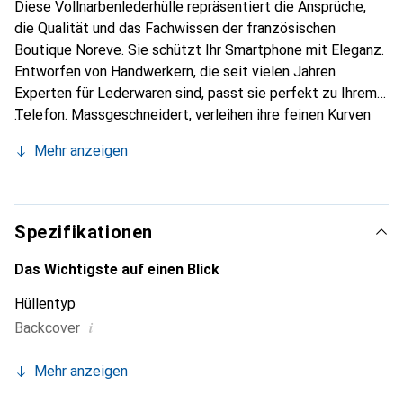
Diese Vollnarbenlederhülle repräsentiert die Ansprüche,
die Qualität und das Fachwissen der französischen
Boutique Noreve. Sie schützt Ihr Smartphone mit Eleganz.
Entworfen von Handwerkern, die seit vielen Jahren
Experten für Lederwaren sind, passt sie perfekt zu Ihrem
Telefon. Massgeschneidert, verleihen ihre feinen Kurven
ihr eine echte zweite Haut. Sie wird zum schicken und
Mehr anzeigen
unverzichtbaren Accessoire für Ihr Smartphone.
International anerkannt für ihre hochwertigen Produkte ist
die Marke Noreve eine sichere Wahl für eine
anspruchsvolle Kundschaft.
Spezifikationen
Das Wichtigste auf einen Blick
Hüllentyp
i
Backcover
Mehr anzeigen