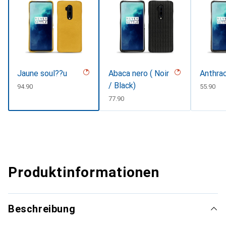
Jaune soul??u
Abaca nero ( Noir
Anthrac
/ Black)
CHF
94.90
CHF
55.90
CHF
77.90
Produktinformationen
Beschreibung