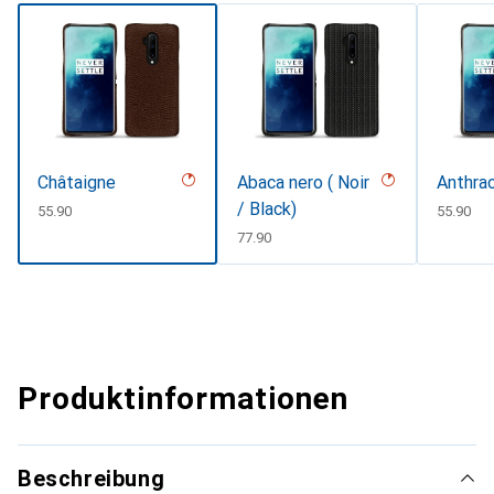
Châtaigne
Abaca nero ( Noir
Anthrac
/ Black)
CHF
55.90
CHF
55.90
CHF
77.90
Produktinformationen
Beschreibung