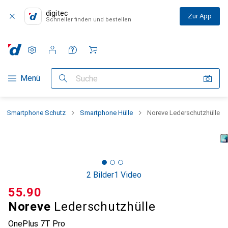
digitec
Zur App
Schneller finden und bestellen
Einstellungen
Kundenkonto
Vergleichslisten
Merklisten
Warenkorb
Navigation nach Kategorien
Menü
Suche
Smartphone Schutz
Smartphone Hülle
Noreve Lederschutzhülle
2 Bilder
1 Video
CHF
55.90
Noreve
Lederschutzhülle
OnePlus 7T Pro