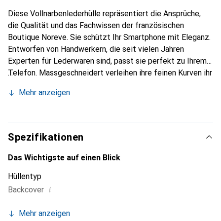
Diese Vollnarbenlederhülle repräsentiert die Ansprüche,
die Qualität und das Fachwissen der französischen
Boutique Noreve. Sie schützt Ihr Smartphone mit Eleganz.
Entworfen von Handwerkern, die seit vielen Jahren
Experten für Lederwaren sind, passt sie perfekt zu Ihrem
Telefon. Massgeschneidert verleihen ihre feinen Kurven ihr
eine echte zweite Haut. Sie wird zum schicken und
Mehr anzeigen
unverzichtbaren Accessoire Ihres Smartphones.
International anerkannt für ihre hochwertigen Produkte ist
die Marke Noreve eine sichere Wahl für eine
anspruchsvolle Kundschaft.
Spezifikationen
Das Wichtigste auf einen Blick
Hüllentyp
i
Backcover
Mehr anzeigen