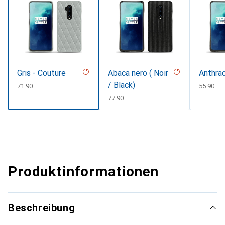
Gris - Couture
Abaca nero ( Noir
Anthrac
/ Black)
CHF
71.90
CHF
55.90
CHF
77.90
Produktinformationen
Beschreibung