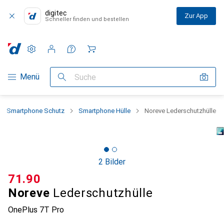
digitec
Zur App
Schneller finden und bestellen
Einstellungen
Kundenkonto
Vergleichslisten
Merklisten
Warenkorb
Navigation nach Kategorien
Menü
Suche
Smartphone Schutz
Smartphone Hülle
Noreve Lederschutzhülle
2 Bilder
CHF
71.90
Noreve
Lederschutzhülle
OnePlus 7T Pro