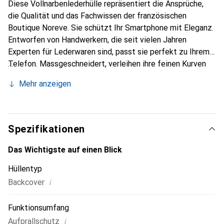
Diese Vollnarbenlederhülle repräsentiert die Ansprüche,
die Qualität und das Fachwissen der französischen
Boutique Noreve. Sie schützt Ihr Smartphone mit Eleganz.
Entworfen von Handwerkern, die seit vielen Jahren
Experten für Lederwaren sind, passt sie perfekt zu Ihrem
Telefon. Massgeschneidert, verleihen ihre feinen Kurven
ihr eine echte zweite Haut. Sie wird zum schicken und
Mehr anzeigen
unverzichtbaren Accessoire für Ihr Smartphone.
International anerkannt für ihre hochwertigen Produkte ist
die Marke Noreve eine sichere Wahl für eine
anspruchsvolle Kundschaft.
Spezifikationen
Das Wichtigste auf einen Blick
Hüllentyp
i
Backcover
Funktionsumfang
i
Aufprallschutz