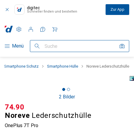
digitec
Zur App
Schneller finden und bestellen
Einstellungen
Kundenkonto
Vergleichslisten
Merklisten
Warenkorb
Navigation nach Kategorien
Menü
Suche
Smartphone Schutz
Smartphone Hülle
Noreve Lederschutzhülle
2 Bilder
CHF
74.90
Noreve
Lederschutzhülle
OnePlus 7T Pro