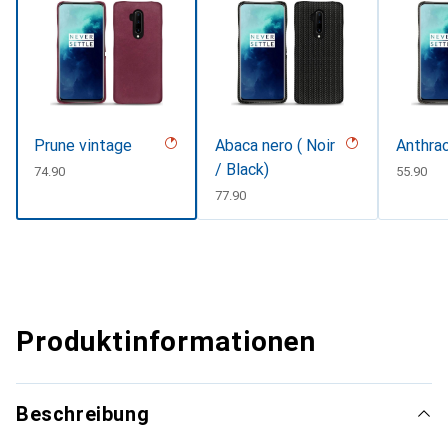
Prune vintage
Abaca nero ( Noir
Anthrac
/ Black)
CHF
74.90
CHF
55.90
CHF
77.90
Produktinformationen
Beschreibung