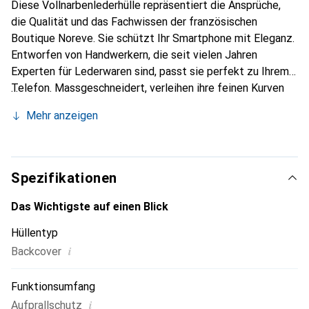
Diese Vollnarbenlederhülle repräsentiert die Ansprüche,
die Qualität und das Fachwissen der französischen
Boutique Noreve. Sie schützt Ihr Smartphone mit Eleganz.
Entworfen von Handwerkern, die seit vielen Jahren
Experten für Lederwaren sind, passt sie perfekt zu Ihrem
Telefon. Massgeschneidert, verleihen ihre feinen Kurven
ihr eine echte zweite Haut. Sie wird zum schicken und
Mehr anzeigen
unverzichtbaren Accessoire Ihres Smartphones.
International anerkannt für ihre hochwertigen Produkte ist
die Marke Noreve eine sichere Wahl für eine
anspruchsvolle Klientel.
Spezifikationen
Das Wichtigste auf einen Blick
Hüllentyp
i
Backcover
Funktionsumfang
i
Aufprallschutz