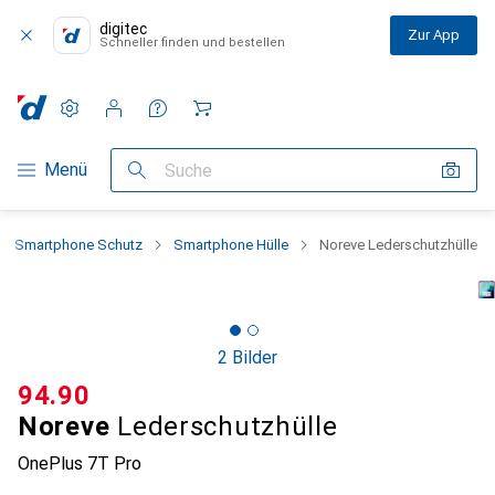
digitec
Zur App
Schneller finden und bestellen
Einstellungen
Kundenkonto
Vergleichslisten
Merklisten
Warenkorb
Navigation nach Kategorien
Menü
Suche
Smartphone Schutz
Smartphone Hülle
Noreve Lederschutzhülle
2 Bilder
CHF
94.90
Noreve
Lederschutzhülle
OnePlus 7T Pro