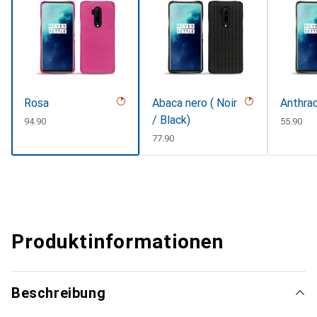
Rosa
Abaca nero ( Noir
Anthrac
/ Black)
CHF
94.90
CHF
55.90
CHF
77.90
Produktinformationen
Beschreibung