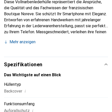
Diese Vollnarbenlederhülle repräsentiert die Ansprüche,
die Qualität und das Fachwissen der französischen
Boutique Noreve. Sie schützt Ihr Smartphone mit Eleganz.
Entworfen von erfahrenen Handwerkern mit jahrelanger
Erfahrung in der Lederwarenherstellung, passt sie perfekt
zu Ihrem Telefon. Massgeschneidert, verleihen ihre feinen
Kurven ihr eine wahre zweite Haut. Sie wird zum schicken
Mehr anzeigen
und unverzichtbaren Accessoire für Ihr Smartphone.
International anerkannt für ihre hochwertigen Produkte ist
die Marke Noreve eine zuverlässige Wahl für eine
anspruchsvolle Kundschaft.
Spezifikationen
Das Wichtigste auf einen Blick
Hüllentyp
i
Backcover
Funktionsumfang
i
Aufprallschutz