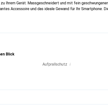
g zu Ihrem Gerät. Massgeschneidert und mit fein geschwungenen
gantes Accessoire und das ideale Gewand für Ihr Smartphone. D
hochwertigen Produkte bekannt und stets eine gute Wahl für den
en Blick
i
Aufprallschutz
g