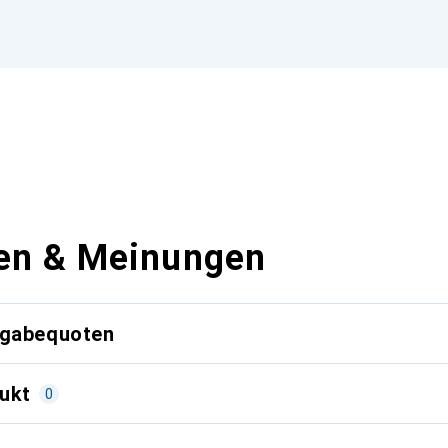
en & Meinungen
kgabequoten
ukt
0