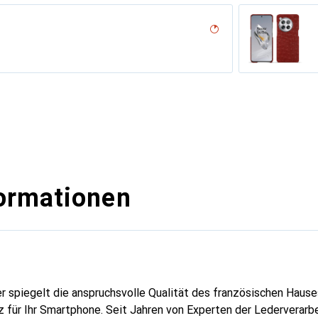
desert
on
n PU
ppa)
hwarz
e
l??u
ino
voûtant
 blau
pa / Black )
rant
sion
upelenc
iclamino
ocent
ne
ormationen
er spiegelt die anspruchsvolle Qualität des französischen Hause
 für Ihr Smartphone. Seit Jahren von Experten der Lederverarbei