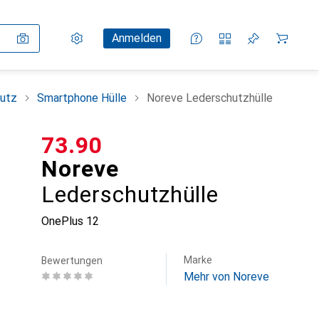
Einstellungen
Kundenkonto
Vergleichslisten
Merklisten
Warenkorb
Anmelden
utz
Smartphone Hülle
Noreve Lederschutzhülle
CHF
73.90
Noreve
Lederschutzhülle
OnePlus 12
Marke
Bewertungen
Mehr von Noreve