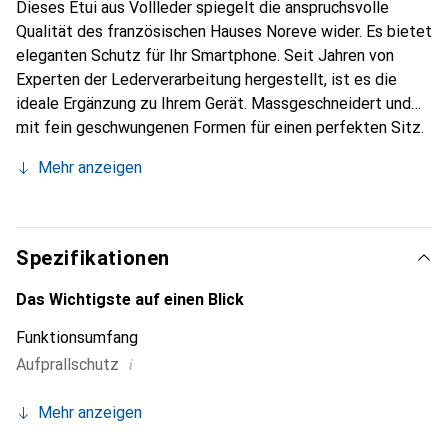
Dieses Etui aus Vollleder spiegelt die anspruchsvolle
Qualität des französischen Hauses Noreve wider. Es bietet
eleganten Schutz für Ihr Smartphone. Seit Jahren von
Experten der Lederverarbeitung hergestellt, ist es die
ideale Ergänzung zu Ihrem Gerät. Massgeschneidert und
mit fein geschwungenen Formen für einen perfekten Sitz.
Ein elegantes Accessoire und das ideale Gewand für Ihr
Mehr anzeigen
Smartphone. Die Marke Noreve ist international für ihre
hochwertigen Produkte bekannt und stets eine gute Wahl
für den anspruchsvollen Kunden.
Spezifikationen
Das Wichtigste auf einen Blick
Funktionsumfang
i
Aufprallschutz
Mehr anzeigen