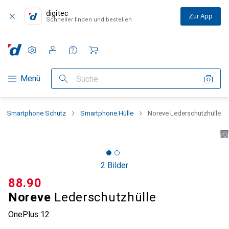
digitec
Zur App
Schneller finden und bestellen
Einstellungen
Kundenkonto
Vergleichslisten
Merklisten
Warenkorb
Navigation nach Kategorien
Menü
Suche
Smartphone Schutz
Smartphone Hülle
Noreve Lederschutzhülle
2 Bilder
CHF
88.90
Noreve
Lederschutzhülle
OnePlus 12