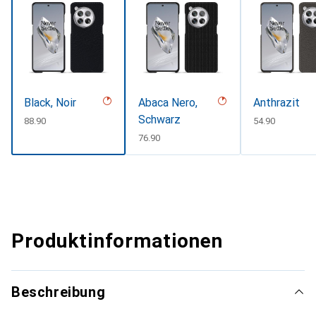
Black, Noir
Abaca Nero,
Anthrazit
Schwarz
CHF
88.90
CHF
54.90
CHF
76.90
Produktinformationen
Beschreibung