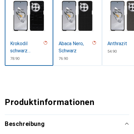
Krokodil
Abaca Nero,
Anthrazit
schwarz
Schwarz
CHF
54.90
(Schwarz /
CHF
78.90
CHF
76.90
Black)
Produktinformationen
Beschreibung