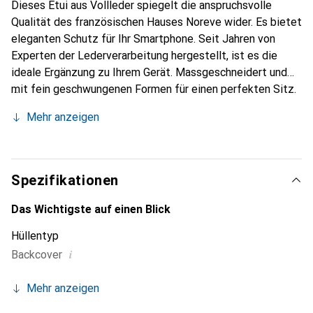
Dieses Etui aus Vollleder spiegelt die anspruchsvolle
Qualität des französischen Hauses Noreve wider. Es bietet
eleganten Schutz für Ihr Smartphone. Seit Jahren von
Experten der Lederverarbeitung hergestellt, ist es die
ideale Ergänzung zu Ihrem Gerät. Massgeschneidert und
mit fein geschwungenen Formen für einen perfekten Sitz.
Ein elegantes Accessoire und das ideale Gewand für Ihr
Mehr anzeigen
Smartphone. Die Marke Noreve ist international für ihre
hochwertigen Produkte bekannt und stets eine gute Wahl
für den anspruchsvollen Kunden.
Spezifikationen
Das Wichtigste auf einen Blick
Hüllentyp
i
Backcover
Mehr anzeigen