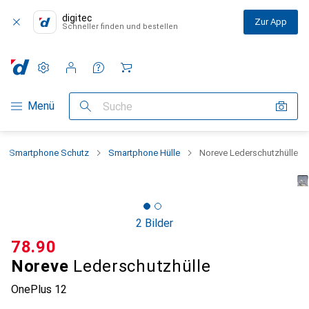
digitec
Zur App
Schneller finden und bestellen
Einstellungen
Kundenkonto
Vergleichslisten
Merklisten
Warenkorb
Navigation nach Kategorien
Menü
Suche
Smartphone Schutz
Smartphone Hülle
Noreve Lederschutzhülle
2 Bilder
CHF
78.90
Noreve
Lederschutzhülle
OnePlus 12