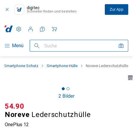
digitec
Zur App
Schneller finden und bestellen
Einstellungen
Kundenkonto
Vergleichslisten
Merklisten
Warenkorb
Navigation nach Kategorien
Menü
Suche
Smartphone Schutz
Smartphone Hülle
Noreve Lederschutzhülle
2 Bilder
CHF
54.90
Noreve
Lederschutzhülle
OnePlus 12