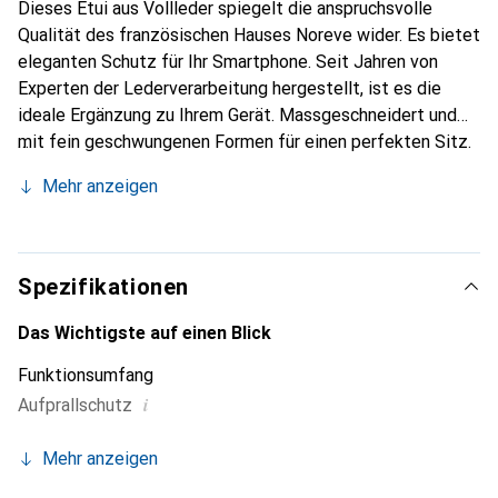
Dieses Etui aus Vollleder spiegelt die anspruchsvolle
Qualität des französischen Hauses Noreve wider. Es bietet
eleganten Schutz für Ihr Smartphone. Seit Jahren von
Experten der Lederverarbeitung hergestellt, ist es die
ideale Ergänzung zu Ihrem Gerät. Massgeschneidert und
mit fein geschwungenen Formen für einen perfekten Sitz.
Ein elegantes Accessoire und das ideale Gewand für Ihr
Mehr anzeigen
Smartphone. Die Marke Noreve ist international für ihre
hochwertigen Produkte bekannt und stets eine gute Wahl
für den anspruchsvollen Kunden.
Spezifikationen
Das Wichtigste auf einen Blick
Funktionsumfang
i
Aufprallschutz
Mehr anzeigen