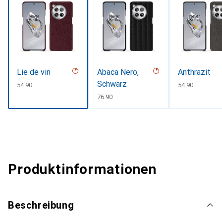
Lie de vin
Abaca Nero,
Anthrazit
Schwarz
CHF
54.90
CHF
54.90
CHF
76.90
Produktinformationen
Beschreibung