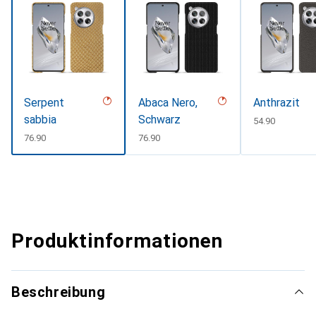
Serpent
Abaca Nero,
Anthrazit
sabbia
Schwarz
CHF
54.90
CHF
76.90
CHF
76.90
Produktinformationen
Beschreibung