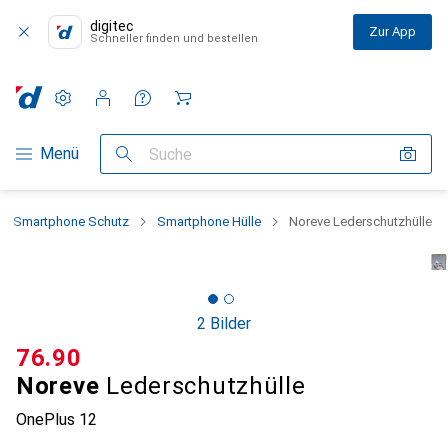
digitec
Zur App
Schneller finden und bestellen
Einstellungen
Kundenkonto
Vergleichslisten
Merklisten
Warenkorb
Navigation nach Kategorien
Menü
Suche
Smartphone Schutz
Smartphone Hülle
Noreve Lederschutzhülle
2 Bilder
CHF
76.90
Noreve
Lederschutzhülle
OnePlus 12