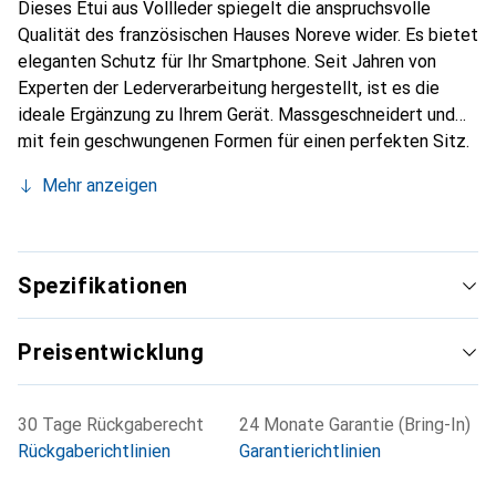
Dieses Etui aus Vollleder spiegelt die anspruchsvolle
Qualität des französischen Hauses Noreve wider. Es bietet
eleganten Schutz für Ihr Smartphone. Seit Jahren von
Experten der Lederverarbeitung hergestellt, ist es die
ideale Ergänzung zu Ihrem Gerät. Massgeschneidert und
mit fein geschwungenen Formen für einen perfekten Sitz.
Ein elegantes Accessoire und das ideale Gewand für Ihr
Mehr anzeigen
Smartphone. Die Marke Noreve ist international für ihre
hochwertigen Produkte bekannt und stets eine gute Wahl
für den anspruchsvollen Kunden.
Spezifikationen
Preisentwicklung
30 Tage Rückgaberecht
24 Monate Garantie (Bring-In)
Rückgaberichtlinien
Garantierichtlinien