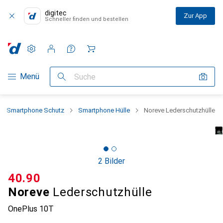
digitec
Zur App
Schneller finden und bestellen
Einstellungen
Kundenkonto
Vergleichslisten
Merklisten
Warenkorb
Navigation nach Kategorien
Menü
Suche
Smartphone Schutz
Smartphone Hülle
Noreve Lederschutzhülle
2 Bilder
CHF
40.90
Noreve
Lederschutzhülle
OnePlus 10T