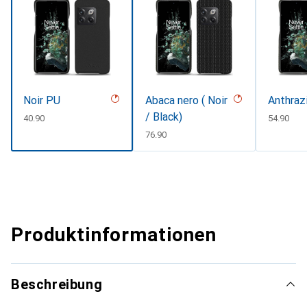
Noir PU
Abaca nero ( Noir
Anthraz
/ Black)
CHF
40.90
CHF
54.90
CHF
76.90
Produktinformationen
Beschreibung