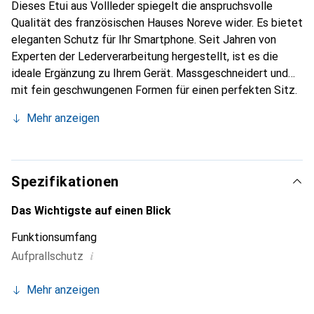
Dieses Etui aus Vollleder spiegelt die anspruchsvolle
Qualität des französischen Hauses Noreve wider. Es bietet
eleganten Schutz für Ihr Smartphone. Seit Jahren von
Experten der Lederverarbeitung hergestellt, ist es die
ideale Ergänzung zu Ihrem Gerät. Massgeschneidert und
mit fein geschwungenen Formen für einen perfekten Sitz.
Ein elegantes Accessoire und das ideale Gewand für Ihr
Mehr anzeigen
Smartphone. Die Marke Noreve ist international für ihre
hochwertigen Produkte bekannt und stets eine gute Wahl
für den anspruchsvollen Kunden.
Spezifikationen
Das Wichtigste auf einen Blick
Funktionsumfang
i
Aufprallschutz
Mehr anzeigen