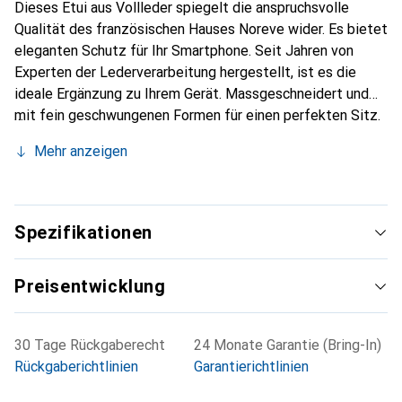
Dieses Etui aus Vollleder spiegelt die anspruchsvolle
Qualität des französischen Hauses Noreve wider. Es bietet
eleganten Schutz für Ihr Smartphone. Seit Jahren von
Experten der Lederverarbeitung hergestellt, ist es die
ideale Ergänzung zu Ihrem Gerät. Massgeschneidert und
mit fein geschwungenen Formen für einen perfekten Sitz.
Ein elegantes Accessoire und das ideale Gewand für Ihr
Mehr anzeigen
Smartphone. Die Marke Noreve ist international für ihre
hochwertigen Produkte bekannt und stets eine gute Wahl
für den anspruchsvollen Kunden.
Spezifikationen
Preisentwicklung
30 Tage Rückgaberecht
24 Monate Garantie (Bring-In)
Rückgaberichtlinien
Garantierichtlinien