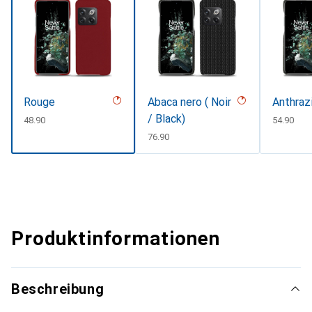
Rouge
Abaca nero ( Noir
Anthraz
/ Black)
CHF
48.90
CHF
54.90
CHF
76.90
Produktinformationen
Beschreibung