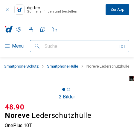
digitec
Zur App
Schneller finden und bestellen
Einstellungen
Kundenkonto
Vergleichslisten
Merklisten
Warenkorb
Navigation nach Kategorien
Menü
Suche
Smartphone Schutz
Smartphone Hülle
Noreve Lederschutzhülle
2 Bilder
CHF
48.90
Noreve
Lederschutzhülle
OnePlus 10T