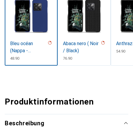
Bleu océan
Abaca nero ( Noir
Anthraz
(Nappa -
/ Black)
CHF
54.90
Pantone
CHF
48.90
CHF
76.90
#15458a)
Produktinformationen
Beschreibung