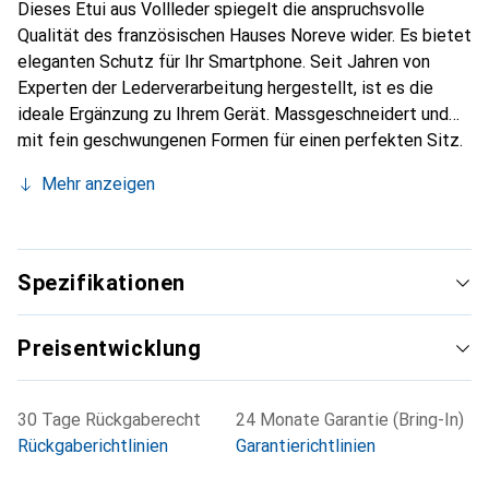
Dieses Etui aus Vollleder spiegelt die anspruchsvolle
Qualität des französischen Hauses Noreve wider. Es bietet
eleganten Schutz für Ihr Smartphone. Seit Jahren von
Experten der Lederverarbeitung hergestellt, ist es die
ideale Ergänzung zu Ihrem Gerät. Massgeschneidert und
mit fein geschwungenen Formen für einen perfekten Sitz.
Ein elegantes Accessoire und das ideale Gewand für Ihr
Mehr anzeigen
Smartphone. Die Marke Noreve ist international für ihre
hochwertigen Produkte bekannt und stets eine gute Wahl
für den anspruchsvollen Kunden.
Spezifikationen
Preisentwicklung
30 Tage Rückgaberecht
24 Monate Garantie (Bring-In)
Rückgaberichtlinien
Garantierichtlinien