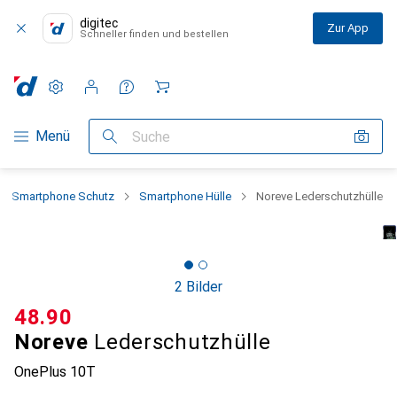
digitec
Zur App
Schneller finden und bestellen
Einstellungen
Kundenkonto
Vergleichslisten
Merklisten
Warenkorb
Navigation nach Kategorien
Menü
Suche
Smartphone Schutz
Smartphone Hülle
Noreve Lederschutzhülle
2 Bilder
CHF
48.90
Noreve
Lederschutzhülle
OnePlus 10T