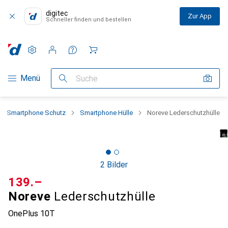
digitec
Zur App
Schneller finden und bestellen
Einstellungen
Kundenkonto
Vergleichslisten
Merklisten
Warenkorb
Navigation nach Kategorien
Menü
Suche
Smartphone Schutz
Smartphone Hülle
Noreve Lederschutzhülle
2 Bilder
CHF
139.–
Noreve
Lederschutzhülle
OnePlus 10T