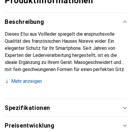
Produktinformationen
Beschreibung
Dieses Etui aus Vollleder spiegelt die anspruchsvolle
Qualität des französischen Hauses Noreve wider. Ein
eleganter Schutz für Ihr Smartphone. Seit Jahren von
Experten der Lederverarbeitung hergestellt, ist es die
ideale Ergänzung zu Ihrem Gerät. Massgeschneidert und
mit fein geschwungenen Formen für einen perfekten Sitz.
Ein elegantes Accessoire und das ideale Gewand für Ihr
Mehr anzeigen
Smartphone. Die Marke Noreve ist international für ihre
hochwertigen Produkte bekannt und stets eine gute Wahl
für den anspruchsvollen Kunden.
Spezifikationen
Preisentwicklung