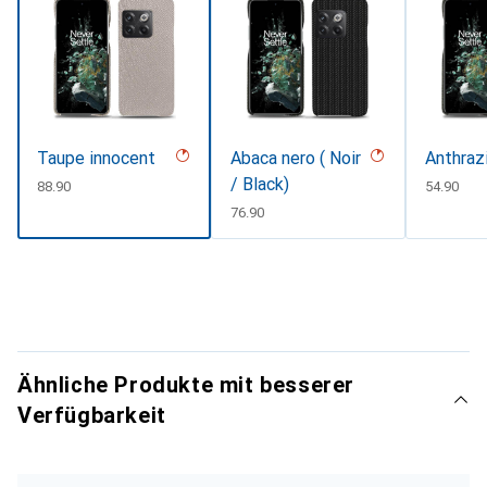
Taupe innocent
Abaca nero ( Noir
Anthraz
/ Black)
CHF
88.90
CHF
54.90
CHF
76.90
Ähnliche Produkte mit besserer
Verfügbarkeit