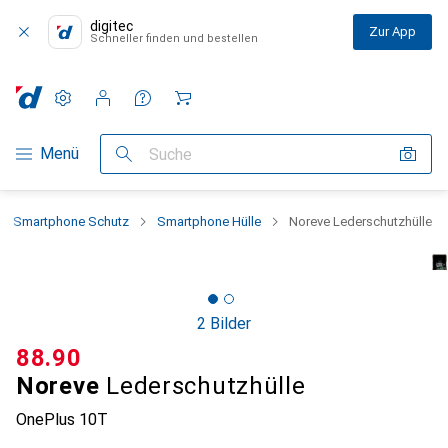
digitec
Zur App
Schneller finden und bestellen
Einstellungen
Kundenkonto
Vergleichslisten
Merklisten
Warenkorb
Navigation nach Kategorien
Menü
Suche
Smartphone Schutz
Smartphone Hülle
Noreve Lederschutzhülle
2 Bilder
CHF
88.90
Noreve
Lederschutzhülle
OnePlus 10T