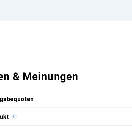
en & Meinungen
kgabequoten
ukt
0