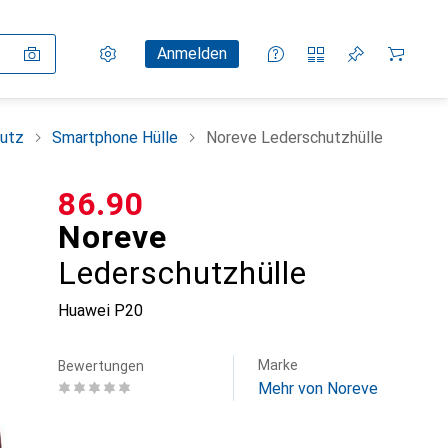
Einstellungen
Kundenkonto
Vergleichslisten
Merklisten
Warenkorb
Anmelden
utz
Smartphone Hülle
Noreve Lederschutzhülle
CHF
86.90
Noreve
Lederschutzhülle
Huawei P20
Marke
Bewertungen
Mehr von Noreve