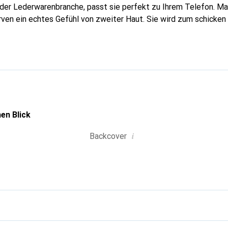
n der Lederwarenbranche, passt sie perfekt zu Ihrem Telefon. M
urven ein echtes Gefühl von zweiter Haut. Sie wird zum schicken
tphone. Die Marke Noreve ist international für ihre hochwertig
ahl für eine anspruchsvolle Kundschaft.
en Blick
i
Backcover
g