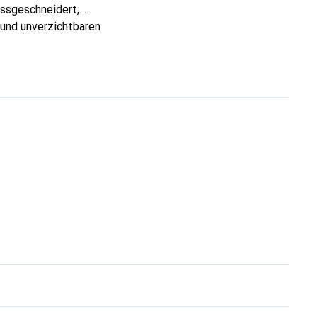
assgeschneidert,
 und unverzichtbaren
en Produkte anerkannt