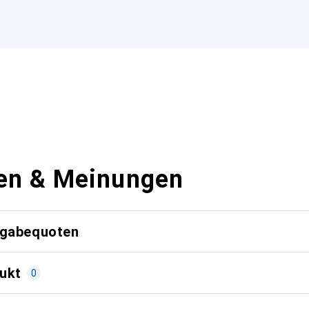
en & Meinungen
kgabequoten
ukt
0