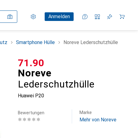
Einstellungen
Kundenkonto
Vergleichslisten
Merklisten
Warenkorb
Anmelden
utz
Smartphone Hülle
Noreve Lederschutzhülle
CHF
71.90
Noreve
Lederschutzhülle
Huawei P20
Marke
Bewertungen
Mehr von Noreve