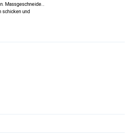
fon. Massgeschneidert
m schicken und
ihre hochwertigen