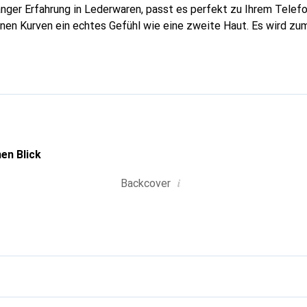
anger Erfahrung in Lederwaren, passt es perfekt zu Ihrem Tele
inen Kurven ein echtes Gefühl wie eine zweite Haut. Es wird zu
ire für Ihr Smartphone. Die Marke Noreve ist international für 
eine zuverlässige Wahl für eine anspruchsvolle Kundschaft.
en Blick
i
Backcover
g