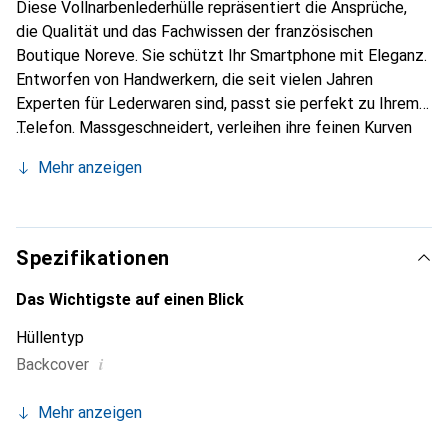
Diese Vollnarbenlederhülle repräsentiert die Ansprüche,
die Qualität und das Fachwissen der französischen
Boutique Noreve. Sie schützt Ihr Smartphone mit Eleganz.
Entworfen von Handwerkern, die seit vielen Jahren
Experten für Lederwaren sind, passt sie perfekt zu Ihrem
Telefon. Massgeschneidert, verleihen ihre feinen Kurven
ihr eine echte zweite Haut. Sie wird zum schicken und
Mehr anzeigen
unverzichtbaren Accessoire für Ihr Smartphone.
International anerkannt für ihre hochwertigen Produkte ist
die Marke Noreve eine sichere Wahl für eine
anspruchsvolle Kundschaft.
Spezifikationen
Das Wichtigste auf einen Blick
Hüllentyp
i
Backcover
Mehr anzeigen