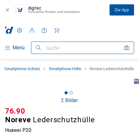
digitec
Zur App
Schneller finden und bestellen
Einstellungen
Kundenkonto
Vergleichslisten
Merklisten
Warenkorb
Navigation nach Kategorien
Menü
Suche
Smartphone Schutz
Smartphone Hülle
Noreve Lederschutzhülle
2 Bilder
CHF
76.90
Noreve
Lederschutzhülle
Huawei P20