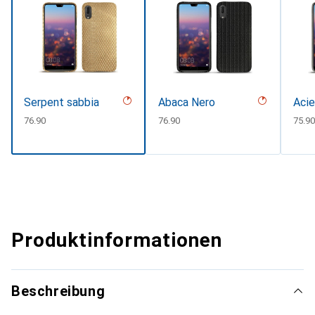
Serpent sabbia
Abaca Nero
Acie
CHF
76.90
CHF
76.90
CHF
75.90
Produktinformationen
Beschreibung