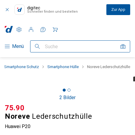
digitec
Zur App
Schneller finden und bestellen
Einstellungen
Kundenkonto
Vergleichslisten
Merklisten
Warenkorb
Navigation nach Kategorien
Menü
Suche
Smartphone Schutz
Smartphone Hülle
Noreve Lederschutzhülle
2 Bilder
CHF
75.90
Noreve
Lederschutzhülle
Huawei P20