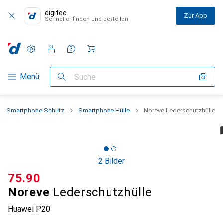
digitec
Zur App
Schneller finden und bestellen
Einstellungen
Kundenkonto
Vergleichslisten
Merklisten
Warenkorb
Navigation nach Kategorien
Menü
Suche
Smartphone Schutz
Smartphone Hülle
Noreve Lederschutzhülle
2 Bilder
CHF
75.90
Noreve
Lederschutzhülle
Huawei P20