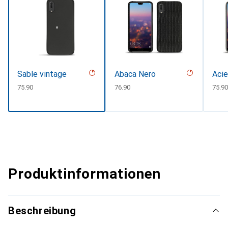
Sable vintage
Abaca Nero
Acie
CHF
75.90
CHF
76.90
CHF
75.90
Produktinformationen
Beschreibung