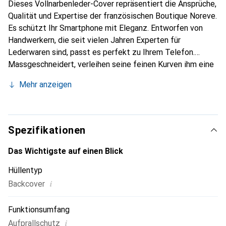
Dieses Vollnarbenleder-Cover repräsentiert die Ansprüche,
Qualität und Expertise der französischen Boutique Noreve.
Es schützt Ihr Smartphone mit Eleganz. Entworfen von
Handwerkern, die seit vielen Jahren Experten für
Lederwaren sind, passt es perfekt zu Ihrem Telefon.
Massgeschneidert, verleihen seine feinen Kurven ihm eine
echte zweite Haut. Es wird zum schicken und
Mehr anzeigen
unverzichtbaren Accessoire Ihres Smartphones.
International anerkannt für ihre hochwertigen Produkte ist
die Marke Noreve eine sichere Wahl für eine
anspruchsvolle Klientel.
Spezifikationen
Das Wichtigste auf einen Blick
Hüllentyp
i
Backcover
Funktionsumfang
i
Aufprallschutz