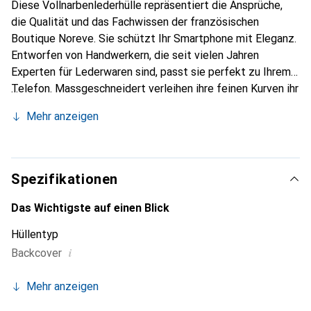
Diese Vollnarbenlederhülle repräsentiert die Ansprüche,
die Qualität und das Fachwissen der französischen
Boutique Noreve. Sie schützt Ihr Smartphone mit Eleganz.
Entworfen von Handwerkern, die seit vielen Jahren
Experten für Lederwaren sind, passt sie perfekt zu Ihrem
Telefon. Massgeschneidert verleihen ihre feinen Kurven ihr
eine echte zweite Haut. Sie wird zum schicken und
Mehr anzeigen
unverzichtbaren Accessoire für Ihr Smartphone.
International anerkannt für ihre hochwertigen Produkte ist
die Marke Noreve eine sichere Wahl für eine
anspruchsvolle Kundschaft.
Spezifikationen
Das Wichtigste auf einen Blick
Hüllentyp
i
Backcover
Mehr anzeigen