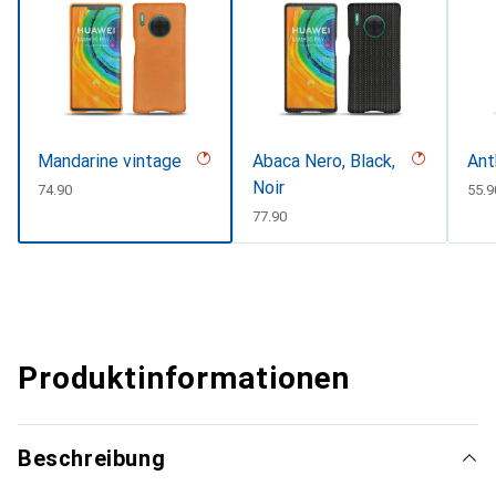
Mandarine vintage
Abaca Nero, Black,
Ant
Noir
CHF
74.90
CHF
55.9
CHF
77.90
Produktinformationen
Beschreibung