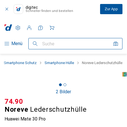
digitec
Zur App
Schneller finden und bestellen
Einstellungen
Kundenkonto
Vergleichslisten
Merklisten
Warenkorb
Navigation nach Kategorien
Menü
Suche
Smartphone Schutz
Smartphone Hülle
Noreve Lederschutzhülle
2 Bilder
CHF
74.90
Noreve
Lederschutzhülle
Huawei Mate 30 Pro