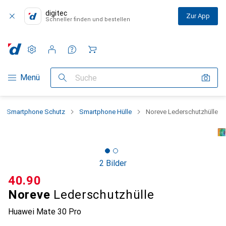
digitec
Zur App
Schneller finden und bestellen
Einstellungen
Kundenkonto
Vergleichslisten
Merklisten
Warenkorb
Navigation nach Kategorien
Menü
Suche
Smartphone Schutz
Smartphone Hülle
Noreve Lederschutzhülle
2 Bilder
CHF
40.90
Noreve
Lederschutzhülle
Huawei Mate 30 Pro