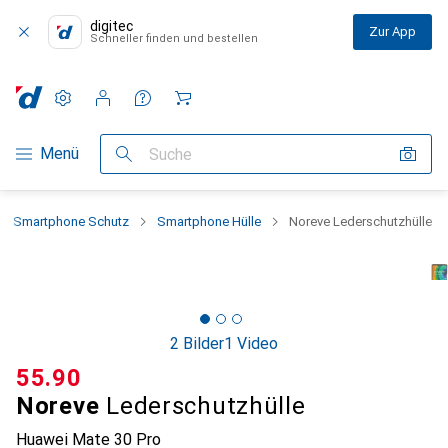
digitec
Zur App
Schneller finden und bestellen
Einstellungen
Kundenkonto
Vergleichslisten
Merklisten
Warenkorb
Navigation nach Kategorien
Menü
Suche
Smartphone Schutz
Smartphone Hülle
Noreve Lederschutzhülle
2 Bilder
1 Video
CHF
55.90
Noreve
Lederschutzhülle
Huawei Mate 30 Pro