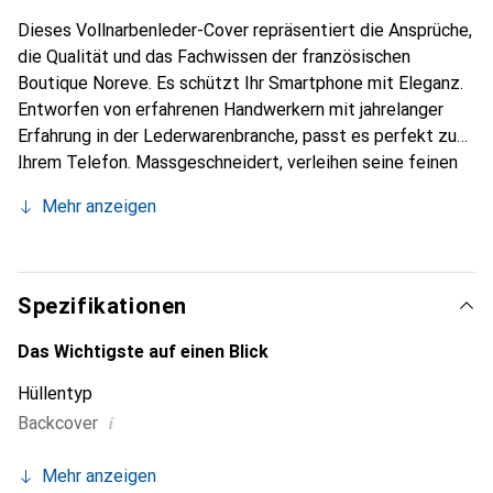
Dieses Vollnarbenleder-Cover repräsentiert die Ansprüche,
die Qualität und das Fachwissen der französischen
Boutique Noreve. Es schützt Ihr Smartphone mit Eleganz.
Entworfen von erfahrenen Handwerkern mit jahrelanger
Erfahrung in der Lederwarenbranche, passt es perfekt zu
Ihrem Telefon. Massgeschneidert, verleihen seine feinen
Kurven ihm eine echte zweite Haut. Es wird zum schicken
Mehr anzeigen
und unverzichtbaren Accessoire für Ihr Smartphone.
International anerkannt für ihre hochwertigen Produkte ist
die Marke Noreve eine zuverlässige Wahl für eine
anspruchsvolle Kundschaft.
Spezifikationen
Das Wichtigste auf einen Blick
Hüllentyp
i
Backcover
Mehr anzeigen