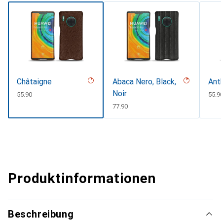
Châtaigne
Abaca Nero, Black,
Ant
Noir
CHF
55.90
CHF
55.9
CHF
77.90
Produktinformationen
Beschreibung