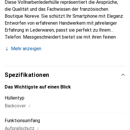
Diese Vollnarbenlederhülle repräsentiert die Ansprüche,
die Qualität und das Fachwissen der französischen
Boutique Noreve. Sie schützt Ihr Smartphone mit Eleganz.
Entworfen von erfahrenen Handwerkern mit jahrelanger
Erfahrung in Lederwaren, passt sie perfekt zu Ihrem
Telefon. Massgeschneidert bietet sie mit ihren feinen
Kurven eine echte zweite Haut. Sie wird zum schicken und
Mehr anzeigen
unverzichtbaren Accessoire für Ihr Smartphone. Die Marke
Noreve ist international für ihre hochwertigen Produkte
anerkannt und eine zuverlässige Wahl für eine
anspruchsvolle Kundschaft.
Spezifikationen
Das Wichtigste auf einen Blick
Hüllentyp
i
Backcover
Funktionsumfang
i
Aufprallschutz