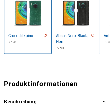
Crocodile pino
Abaca Nero, Black,
Ant
Noir
CHF
77.90
CHF
55.9
CHF
77.90
Produktinformationen
Beschreibung