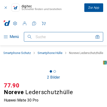
digitec
Zur App
Schneller finden und bestellen
Einstellungen
Kundenkonto
Vergleichslisten
Merklisten
Warenkorb
Navigation nach Kategorien
Menü
Suche
Smartphone Schutz
Smartphone Hülle
Noreve Lederschutzhülle
2 Bilder
CHF
77.90
Noreve
Lederschutzhülle
Huawei Mate 30 Pro