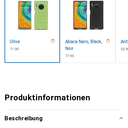
Olive
Abaca Nero, Black,
Ant
Noir
CHF
71.90
CHF
55.9
CHF
77.90
Produktinformationen
Beschreibung