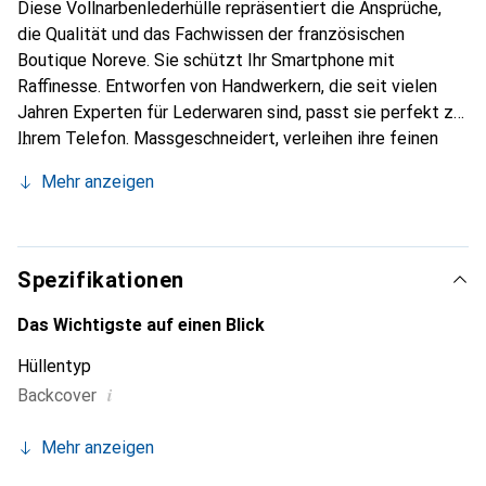
Diese Vollnarbenlederhülle repräsentiert die Ansprüche,
die Qualität und das Fachwissen der französischen
Boutique Noreve. Sie schützt Ihr Smartphone mit
Raffinesse. Entworfen von Handwerkern, die seit vielen
Jahren Experten für Lederwaren sind, passt sie perfekt zu
Ihrem Telefon. Massgeschneidert, verleihen ihre feinen
Kurven ihr eine echte zweite Haut. Sie wird zum schicken
Mehr anzeigen
und integralen Accessoire Ihres Smartphones. International
anerkannt für ihre hochwertigen Produkte ist die Marke
Noreve eine sichere Wahl für eine anspruchsvolle
Kundschaft.
Spezifikationen
Das Wichtigste auf einen Blick
Hüllentyp
i
Backcover
Mehr anzeigen