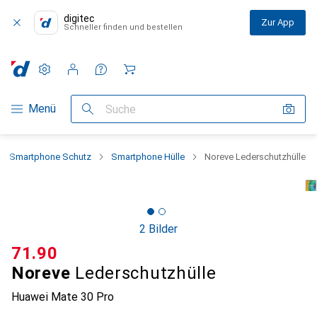
digitec
Zur App
Schneller finden und bestellen
Einstellungen
Kundenkonto
Vergleichslisten
Merklisten
Warenkorb
Navigation nach Kategorien
Menü
Suche
Smartphone Schutz
Smartphone Hülle
Noreve Lederschutzhülle
2 Bilder
CHF
71.90
Noreve
Lederschutzhülle
Huawei Mate 30 Pro