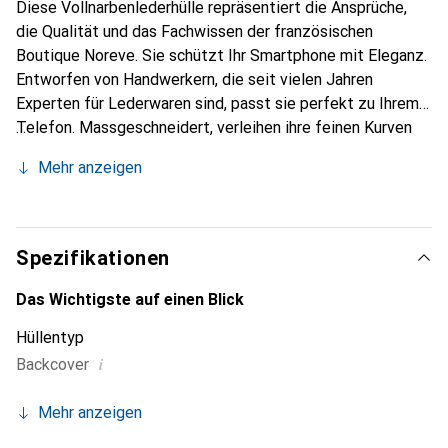
Diese Vollnarbenlederhülle repräsentiert die Ansprüche,
die Qualität und das Fachwissen der französischen
Boutique Noreve. Sie schützt Ihr Smartphone mit Eleganz.
Entworfen von Handwerkern, die seit vielen Jahren
Experten für Lederwaren sind, passt sie perfekt zu Ihrem
Telefon. Massgeschneidert, verleihen ihre feinen Kurven
ihr eine echte zweite Haut. Sie wird zum schicken und
Mehr anzeigen
unverzichtbaren Accessoire für Ihr Smartphone.
International anerkannt für ihre hochwertigen Produkte ist
die Marke Noreve eine sichere Wahl für eine
anspruchsvolle Kundschaft.
Spezifikationen
Das Wichtigste auf einen Blick
Hüllentyp
i
Backcover
Mehr anzeigen