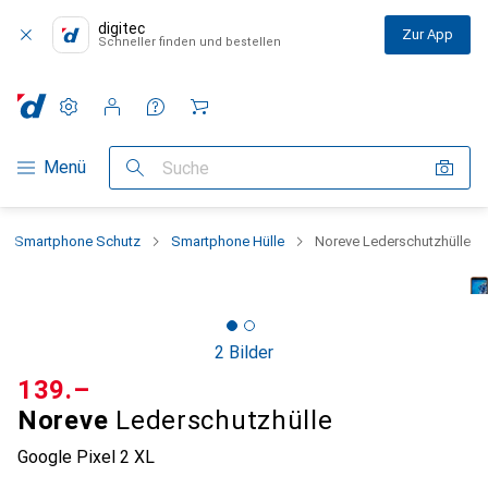
digitec
Zur App
Schneller finden und bestellen
Einstellungen
Kundenkonto
Vergleichslisten
Merklisten
Warenkorb
Navigation nach Kategorien
Menü
Suche
Smartphone Schutz
Smartphone Hülle
Noreve Lederschutzhülle
2 Bilder
CHF
139.–
Noreve
Lederschutzhülle
Google Pixel 2 XL