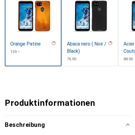
Orange Patine
Abaca nero ( Noir /
Acier
Black)
Cout
CHF
139.–
CHF
76.90
CHF
88.90
Produktinformationen
Beschreibung